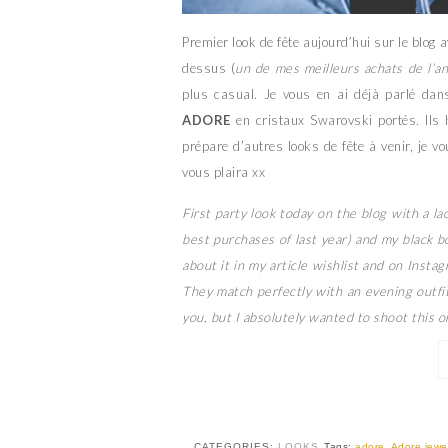
Premier look de fête aujourd’hui sur le blog a
dessus (
un de mes meilleurs achats de l’a
plus casual. Je vous en ai déjà parlé dans
ADORE
en cristaux Swarovski portés. Ils 
prépare d’autres looks de fête à venir, je vo
vous plaira xx
First party look today on the blog with a la
best purchases of last year) and my black b
about it in my article wishlist and on Inst
They match perfectly with an evening outfit
you, but I absolutely wanted to shoot this on
CATEGORIES:
LOOKS
Tags:
adore
,
Adore jewel