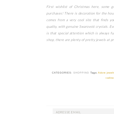
First wishlist of Christmas here, some gif
purchases! There is decoration for the hou
comes from a very cool site that finds you
quality, with genuine Swarovski crystals. Eve
is that special attention which is always f
shop, there are plenty of pretty jewels at p
CATEGORIES:
SHOPPING
Tags:
Adore jewelr
cadea
ADRESSE