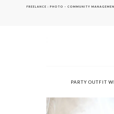
Aller
FREELANCE : PHOTO – COMMUNITY MANAGEME
au
contenu
elodie
PARTY OUTFIT WI