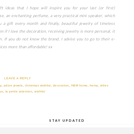
t ideas that I hope will inspire you for your last (or first)
se, an enchanting perfume, a very practical mini speaker, which
 a gift every month and finally, beautiful jewelry of timeless
n if I love the decoration, receiving jewelry is more personal, it
un. If you do not know the brand, I advise you to go to their e-
rices more than affordable! xx
LEAVE A REPLY
y
,
adore jewels
,
christmas wishlist
,
decoration
,
H&M home
,
hema
,
idées
ux
,
la petite attention
,
wishlist
STAY UPDATED