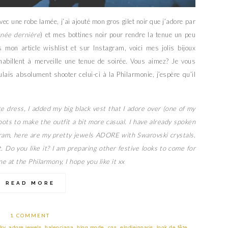
vec une robe lamée, j’ai ajouté mon gros gilet noir que j’adore par
nnée dernière
) et mes bottines noir pour rendre la tenue un peu
 mon article wishlist et sur Instagram, voici mes jolis bijoux
habillent à merveille une tenue de soirée. Vous aimez? Je vous
ulais absolument shooter celui-ci à la Philarmonie, j’espère qu’il
ce dress, I added my big black vest that I adore over (one of my
oots to make the outfit a bit more casual. I have already spoken
agram, here are my pretty jewels ADORE with Swarovski crystals.
. Do you like it? I am preparing other festive looks to come for
e at the Philarmony, I hope you like it xx
READ MORE
1 COMMENT
ry
,
adore jewels
,
balenciaga
,
blog mode
,
cos
,
elodieinparis
,
look de fête
,