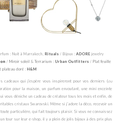
rfum : Nuit à Marrakech,
Rituals
/ Bijoux :
ADORE
jewelry
ion
/
Miroir soleil
&
Terrarium
:
Urban Outfitters
/
Plat feuille
t
plateau doré
:
H&M
es cadeaux qui j’espère vous inspireront pour vos derniers (
ou
oration pour la maison, un parfum envoutant, une mini enceinte
l qui vous déniche un cadeau de créateur tous les mois et enfin, de
véritables cristaux Swarovski. Même si j’adore la déco, recevoir un
toute particulière, qui fait toujours plaisir. Si vous ne connaissez
un tour sur leur e-shop, il y a plein de jolis bijoux à des prix plus