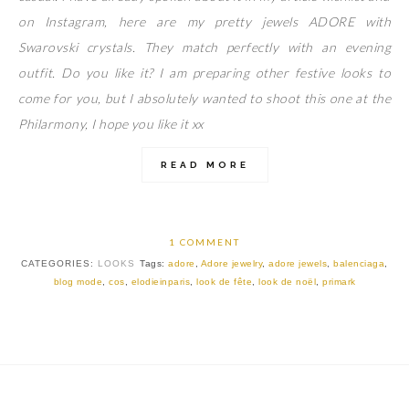
on Instagram, here are my pretty jewels ADORE with
Swarovski crystals. They match perfectly with an evening
outfit. Do you like it? I am preparing other festive looks to
come for you, but I absolutely wanted to shoot this one at the
Philarmony, I hope you like it xx
READ MORE
1 COMMENT
CATEGORIES:
LOOKS
Tags:
adore
,
Adore jewelry
,
adore jewels
,
balenciaga
,
blog mode
,
cos
,
elodieinparis
,
look de fête
,
look de noël
,
primark