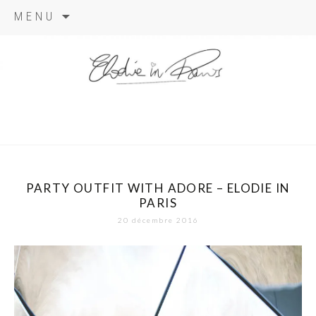
Aller
MENU
au
contenu
elodie in
paris
PARTY OUTFIT WITH ADORE – ELODIE IN
PARIS
20 décembre 2016