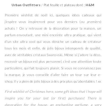
Urban Outfitters
/
Plat feuille
et
plateau doré
:
H&M
Première wishlist de noël ici, quelques idées cadeaux qui
j’espère vous inspireront pour vos derniers (
ou premiers
)
achats ! On y retrouve de la décoration pour la maison, un
parfum envoutant, une mini enceinte ultra pratique, qui vient
d’un site ultra cool qui vous déniche un cadeau de créateur
tous les mois et enfin, de jolis bijoux intemporels de qualité,
avec de véritables cristaux Swarovski. Même si j’adore la déco,
recevoir un bijoux est plus personnel, c’est une attention toute
particulière, qui fait toujours plaisir. Si vous ne connaissez pas
la marque, je vous conseille d’aller faire un tour sur leur e-
shop, il y a plein de jolis bijoux à des prix plus qu’abordables ! xx
First wishlist of Christmas here, some gift ideas that I hope will
inspire you for your last (or first) purchases! There is
decoration for the house, an enchanting perfume, a very