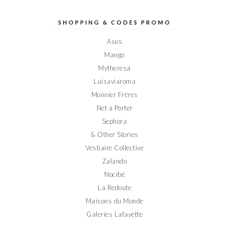
de
de
de
de
de
Elodieinparis
Elodieinparis
Elodieinparis
Elodieinparis
Elodieinparis
sur
sur
sur
sur
sur
SHOPPING & CODES PROMO
Facebook
Twitter
Instagram
Pinterest
YouTube
Asos
Mango
Mytheresa
Luisaviaroma
Monnier Frères
Net a Porter
Sephora
& Other Stories
Vestiaire Collective
Zalando
Nocibé
La Redoute
Maisons du Monde
Galeries Lafayette