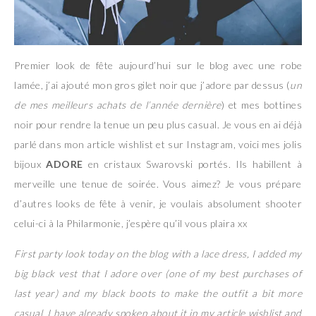
Premier look de fête aujourd’hui sur le blog avec une robe
lamée, j’ai ajouté mon gros gilet noir que j’adore par dessus (
un
de mes meilleurs achats de l’année dernière
) et mes bottines
noir pour rendre la tenue un peu plus casual. Je vous en ai déjà
parlé dans mon article wishlist et sur Instagram, voici mes jolis
bijoux
ADORE
en cristaux Swarovski portés. Ils habillent à
merveille une tenue de soirée. Vous aimez? Je vous prépare
d’autres looks de fête à venir, je voulais absolument shooter
celui-ci à la Philarmonie, j’espère qu’il vous plaira xx
First party look today on the blog with a lace dress, I added my
big black vest that I adore over (one of my best purchases of
last year) and my black boots to make the outfit a bit more
casual. I have already spoken about it in my article wishlist and