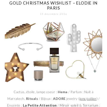
GOLD CHRISTMAS WISHLIST – ELODIE IN
PARIS
15 décembre 2016
Cactus, étoile, lampe coeur :
Hema
/ Parfum : Nuit à
Marrakech,
Rituals
/ Bijoux :
ADORE
jewelry (
jonc
/
collier
) /
Enceinte :
La Petite Attention
/
Miroir soleil
&
Terrarium
: