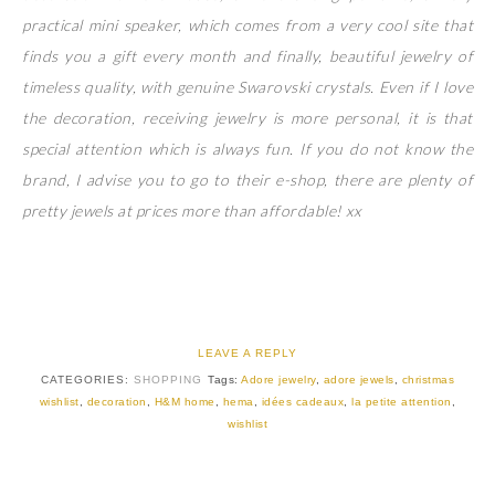
practical mini speaker, which comes from a very cool site that
finds you a gift every month and finally, beautiful jewelry of
timeless quality, with genuine Swarovski crystals. Even if I love
the decoration, receiving jewelry is more personal, it is that
special attention which is always fun. If you do not know the
brand, I advise you to go to their e-shop, there are plenty of
pretty jewels at prices more than affordable! xx
LEAVE A REPLY
CATEGORIES:
SHOPPING
Tags:
Adore jewelry
,
adore jewels
,
christmas
wishlist
,
decoration
,
H&M home
,
hema
,
idées cadeaux
,
la petite attention
,
wishlist