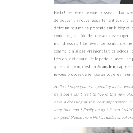
Hello ! J’espère que vous passez un bon wee
de trouver un nouvel appartement et donc 
d’être un peu moins présente sur le blog et l
contente, j’ai hâte de pourvoir développer 
mon dressing ! Le rêve ! Ce bombardier, je
comme je n’ai pas vraiment fait les soldes, je
très doux et chaud. Je le porte ici avec une
qui est du jean, c’est un
Jeanuine
, rappele
je vous propose de remporter votre jean su
Hello ! I hope you are spending a nice wee
days but I can’t wait to live in this new pla
have a dressing at this new appartment, it
long time and I finally bought it and I didn
stripped blouse from H&M, Adidas sneakers