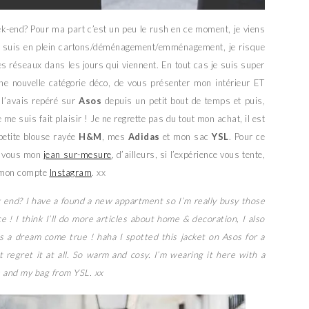
k-end? Pour ma part c’est un peu le rush en ce moment, je viens
je suis en plein cartons/déménagement/emménagement, je risque
es réseaux dans les jours qui viennent. En tout cas je suis super
une nouvelle catégorie déco, de vous présenter mon intérieur ET
 l’avais repéré sur
Asos
depuis un petit bout de temps et puis,
 me suis fait plaisir ! Je ne regrette pas du tout mon achat, il est
 petite blouse rayée
H&M
, mes
Adidas
et mon sac
YSL
. Pour ce
z vous mon
jean sur-mesure
, d’ailleurs, si l’expérience vous tente,
r mon compte
Instagram
. xx
k end? I have a found a new appartment so I’m really busy those
ce ! I think I’ll do more articles about home & decoration, I also
’s a dream come true ! haha I spotted this jacket on Asos for a
’t regret it at all. So warm and cosy. I’m wearing it here with a
 and my bag from YSL. xx