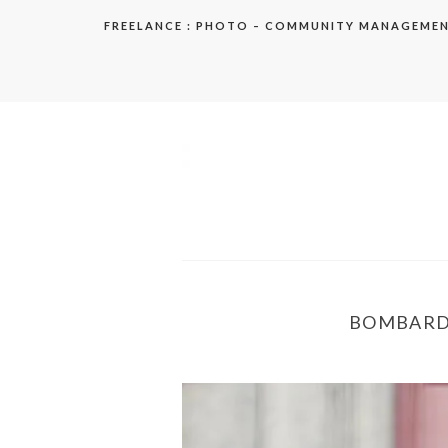
Aller
FREELANCE : PHOTO – COMMUNITY MANAGEME
au
contenu
elodie
BOMBARDI