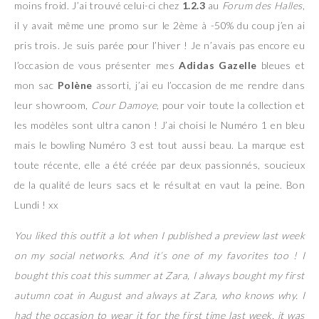
moins froid. J’ai trouvé celui-ci chez
1.2.3
au
Forum des Halles
,
il y avait même une promo sur le 2ème à -50% du coup j’en ai
pris trois. Je suis parée pour l’hiver ! Je n’avais pas encore eu
l’occasion de vous présenter mes
Adidas Gazelle
bleues et
mon sac
Polène
assorti, j’ai eu l’occasion de me rendre dans
leur showroom,
Cour Damoye
, pour voir toute la collection et
les modèles sont ultra canon ! J’ai choisi le Numéro 1 en bleu
mais le bowling Numéro 3 est tout aussi beau. La marque est
toute récente, elle a été créée par deux passionnés, soucieux
de la qualité de leurs sacs et le résultat en vaut la peine. Bon
Lundi ! xx
You liked this outfit a lot when I published a preview last week
on my social networks. And it’s one of my favorites too ! I
bought this coat this summer at Zara, I always bought my first
autumn coat in August and always at Zara, who knows why. I
had the occasion to wear it for the first time last week, it was