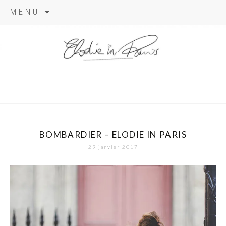
Aller
MENU
au
contenu
elodie in
paris
BOMBARDIER – ELODIE IN PARIS
29 janvier 2017