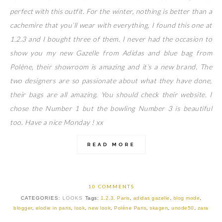
perfect with this outfit. For the winter, nothing is better than a
cachemire that you’ll wear with everything, I found this one at
1.2.3 and I bought three of them. I never had the occasion to
show you my new Gazelle from Adidas and blue bag from
Polène, their showroom is amazing and it’s a new brand. The
two designers are so passionate about what they have done,
their bags are all amazing. You should check their website. I
chose the Number 1 but the bowling Number 3 is beautiful
too. Have a nice Monday ! xx
READ MORE
10 COMMENTS
CATEGORIES:
LOOKS
Tags:
1.2.3. Paris
,
adidas gazelle
,
blog mode
,
blogger
,
elodie in paris
,
look
,
new look
,
Polène Paris
,
skagen
,
unode50
,
zara