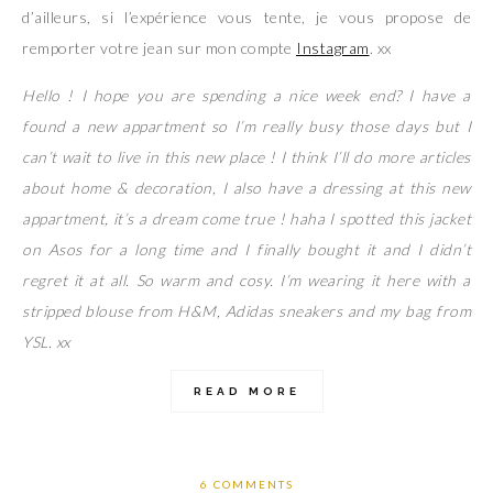
d’ailleurs, si l’expérience vous tente, je vous propose de
remporter votre jean sur mon compte
Instagram
. xx
Hello ! I hope you are spending a nice week end? I have a
found a new appartment so I’m really busy those days but I
can’t wait to live in this new place ! I think I’ll do more articles
about home & decoration, I also have a dressing at this new
appartment, it’s a dream come true ! haha I spotted this jacket
on Asos for a long time and I finally bought it and I didn’t
regret it at all. So warm and cosy. I’m wearing it here with a
stripped blouse from H&M, Adidas sneakers and my bag from
YSL. xx
READ MORE
6 COMMENTS