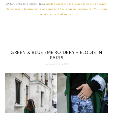
CATEGORIES:
LOOKS
Tags:
adidas gazelle
,
asos
,
asseenonme
,
blog mode
,
blouse rayée
,
bombardier
,
elodieinparis
,
h&m
,
jeanuine
,
preppy
,
sac YSL
,
story
of lola
,
yves saint laurent
GREEN & BLUE EMBROIDERY – ELODIE IN
PARIS
7 novembre 2016