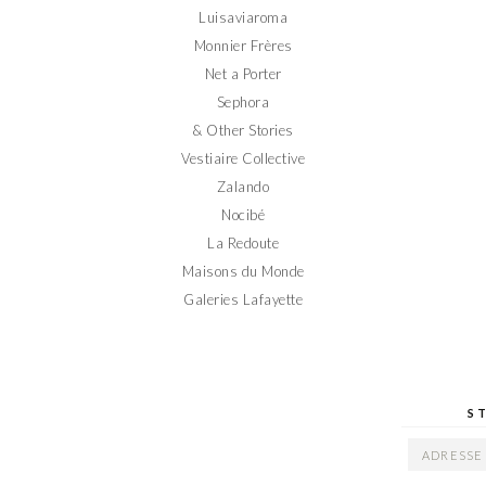
Luisaviaroma
Monnier Frères
Net a Porter
Sephora
& Other Stories
Vestiaire Collective
Zalando
Nocibé
La Redoute
Maisons du Monde
Galeries Lafayette
S
ADRESSE
EMAIL