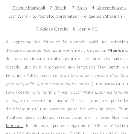
1.
Casque Marshall
– 2.
Réveil
– 3.
Radio
– 4.
Montre Nixon x
Star Wars
– 5.
Pochette d’ordinateur
– 6.
Sac Ben Sherman
–
7.
Adidas Gazelle
– 8.
Jean A.P.C.
A l’approche des fêtes de fin d’année, voici une sélection
d’idées cadeaux de Noël pour votre mec trouvés sur
Menlook
,
des basiques incontournables pour un sans faute. Une paire de
Gazelle, une belle alternative aux fameuses Stan Smith, un
beau jean A.P.C. classique (
tout le monde a besoin d’un bon
jean de qualité qui durera quelques années
), une radio ou un
réveil design, une montre Nixon x Star Wars (
pour les fans de
la Saga
) ou encore un casque Marshall, une jolie pochette
d’ordinateur ou une sacoche pour les working boys. Pour
d’autres idées cadeaux, rendez vous sur la page Noël de
Menlook
, le site vous propose également 10€ de réduction
pour 50€ d’achat avec le code « ELODIE » jusqu’au 03/01/16.