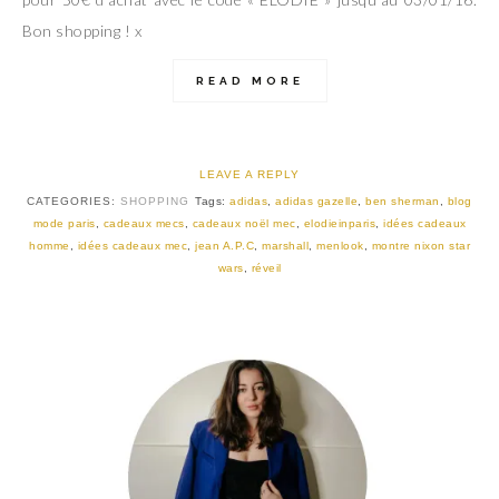
Bon shopping ! x
READ MORE
LEAVE A REPLY
CATEGORIES:
SHOPPING
Tags:
adidas
,
adidas gazelle
,
ben sherman
,
blog
mode paris
,
cadeaux mecs
,
cadeaux noël mec
,
elodieinparis
,
idées cadeaux
homme
,
idées cadeaux mec
,
jean A.P.C
,
marshall
,
menlook
,
montre nixon star
wars
,
réveil