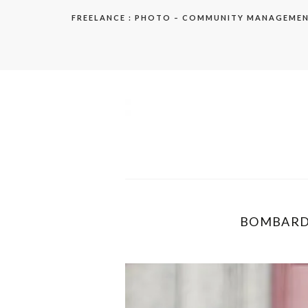
Aller
FREELANCE : PHOTO – COMMUNITY MANAGEME
au
contenu
elodie
BOMBARDI