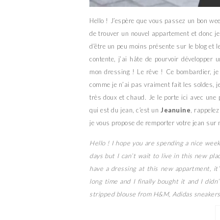
Hello ! J’espère que vous passez un bon wee
de trouver un nouvel appartement et donc 
d’être un peu moins présente sur le blog et l
contente, j’ai hâte de pourvoir développer 
mon dressing ! Le rêve ! Ce bombardier, je
comme je n’ai pas vraiment fait les soldes, je
très doux et chaud. Je le porte ici avec une
qui est du jean, c’est un
Jeanuine
, rappele
je vous propose de remporter votre jean su
Hello ! I hope you are spending a nice wee
days but I can’t wait to live in this new pla
have a dressing at this new appartment, it
long time and I finally bought it and I didn
stripped blouse from H&M, Adidas sneakers