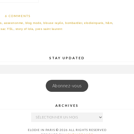
6 COMMENTS
s
,
asseenonme
,
blog mode
,
blouse rayée
,
bombardier
,
elodieinparis
,
h&m
,
,
sac YSL
,
story of lola
,
yves saint laurent
STAY UPDATED
Abonnez-vous
ARCHIVES
ARCHIVES
ELODIE IN PARIS © 2026 ALL RIGHTS RESERVED