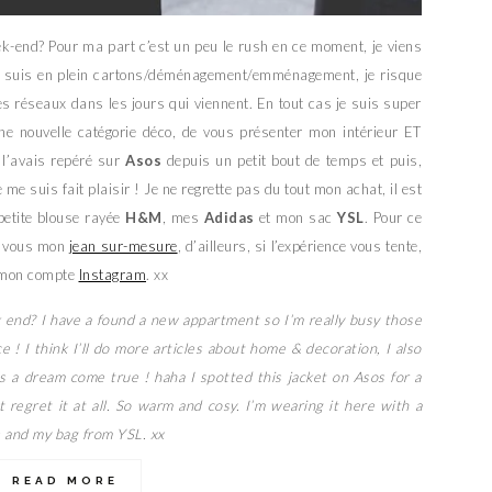
k-end? Pour ma part c’est un peu le rush en ce moment, je viens
je suis en plein cartons/déménagement/emménagement, je risque
es réseaux dans les jours qui viennent. En tout cas je suis super
une nouvelle catégorie déco, de vous présenter mon intérieur ET
 l’avais repéré sur
Asos
depuis un petit bout de temps et puis,
 me suis fait plaisir ! Je ne regrette pas du tout mon achat, il est
 petite blouse rayée
H&M
, mes
Adidas
et mon sac
YSL
. Pour ce
z vous mon
jean sur-mesure
, d’ailleurs, si l’expérience vous tente,
r mon compte
Instagram
. xx
k end? I have a found a new appartment so I’m really busy those
ce ! I think I’ll do more articles about home & decoration, I also
’s a dream come true ! haha I spotted this jacket on Asos for a
’t regret it at all. So warm and cosy. I’m wearing it here with a
 and my bag from YSL. xx
READ MORE