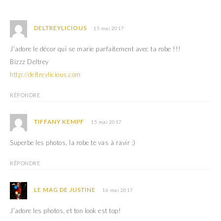
u
s
n
u
e
n
n
e
o
n
DELTREYLICIOUS
15 mai 2017
u
o
v
u
e
v
J’adore le décor qui se marie parfaitement avec ta robe !!!
l
e
l
l
Bizzz Deltrey
e
l
f
e
http://deltreylicious.com
e
f
n
e
ê
n
RÉPONDRE
t
ê
r
t
e
r
)
e
TIFFANY KEMPF
15 mai 2017
)
Superbe les photos, la robe te vas à ravir :)
RÉPONDRE
LE MAG DE JUSTINE
16 mai 2017
J’adore les photos, et ton look est top!