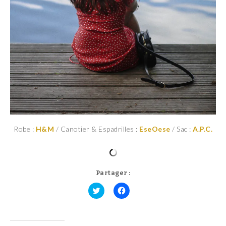
Robe :
H&M
/ Canotier & Espadrilles :
EseOese
/ Sac :
A.P.C.
Partager :
C
C
l
l
i
i
q
q
u
u