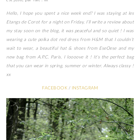
Hello, I hope you spent a nice week end? I was staying at les
Etangs de Corot for a night on Friday, I’ll write a review about
my stay soon on the blog, it was peaceful and so quiet ! I was
wearing a cute polka dot red dress from H&M that I couldn’t
wait to wear, a beautiful hat & shoes from EseOese and my
new bag from A.P.C. Paris. I loooove it ! It’s the perfect bag
that you can wear in spring, summer or winter. Always classy !
xx
FACEBOOK
/
INSTAGRAM