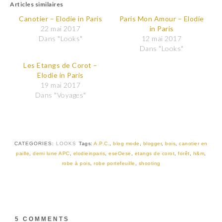
Articles similaires
e
e
z
z
p
p
Canotier – Elodie in Paris
Paris Mon Amour – Elodie
o
o
22 mai 2017
in Paris
u
u
r
r
Dans "Looks"
12 mai 2017
p
p
Dans "Looks"
a
a
r
r
t
t
Les Etangs de Corot –
a
a
Elodie in Paris
g
g
e
e
19 mai 2017
r
r
Dans "Voyages"
s
s
u
u
r
r
T
F
w
a
i
c
t
e
t
b
CATEGORIES:
LOOKS
Tags:
A.P.C.
,
blog mode
,
blogger
,
bois
,
canotier en
e
o
r
o
paille
,
demi lune APC
,
elodieinparis
,
eseOese
,
etangs de corot
,
forêt
,
h&m
,
(
k
robe à pois
,
robe portefeuille
,
shooting
o
(
u
o
v
u
r
v
e
r
d
e
a
d
n
a
s
n
5 COMMENTS