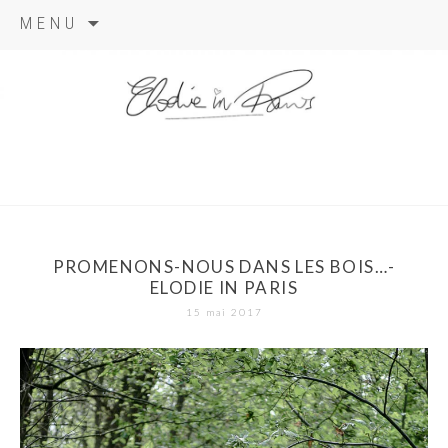
Aller
MENU
au
contenu
elodie in
paris
PROMENONS-NOUS DANS LES BOIS…-
ELODIE IN PARIS
15 mai 2017