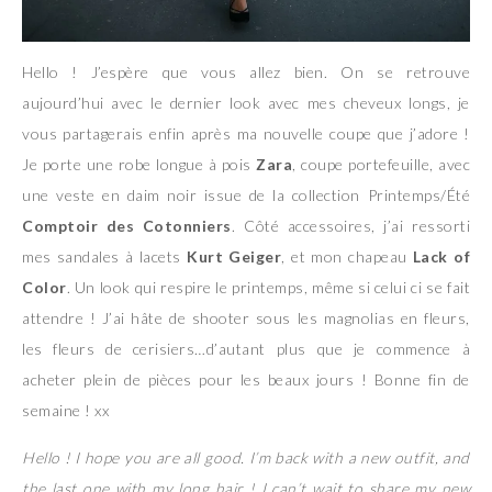
Hello ! J’espère que vous allez bien. On se retrouve
aujourd’hui avec le dernier look avec mes cheveux longs, je
vous partagerais enfin après ma nouvelle coupe que j’adore !
Je porte une robe longue à pois
Zara
, coupe portefeuille, avec
une veste en daim noir issue de la collection Printemps/Été
Comptoir des Cotonniers
. Côté accessoires, j’ai ressorti
mes sandales à lacets
Kurt Geiger
, et mon chapeau
Lack of
Color
. Un look qui respire le printemps, même si celui ci se fait
attendre ! J’ai hâte de shooter sous les magnolias en fleurs,
les fleurs de cerisiers…d’autant plus que je commence à
acheter plein de pièces pour les beaux jours ! Bonne fin de
semaine ! xx
Hello ! I hope you are all good. I’m back with a new outfit, and
the last one with my long hair ! I can’t wait to share my new