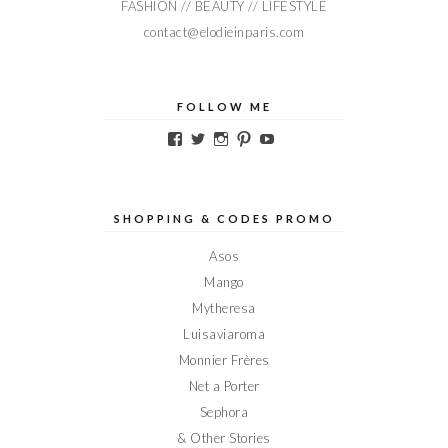
FASHION // BEAUTY // LIFESTYLE
contact@elodieinparis.com
FOLLOW ME
Voir
Voir
Voir
Voir
Voir
le
le
le
le
le
profil
profil
profil
profil
profil
de
de
de
de
de
Elodieinparis
Elodieinparis
Elodieinparis
Elodieinparis
Elodieinparis
sur
sur
sur
sur
sur
SHOPPING & CODES PROMO
Facebook
Twitter
Instagram
Pinterest
YouTube
Asos
Mango
Mytheresa
Luisaviaroma
Monnier Frères
Net a Porter
Sephora
& Other Stories