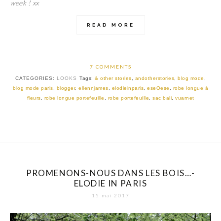
week ! xx
READ MORE
7 COMMENTS
CATEGORIES:
LOOKS
Tags:
& other stories
,
andotherstories
,
blog mode
,
blog mode paris
,
blogger
,
ellennjames
,
elodieinparis
,
eseOese
,
robe longue à
fleurs
,
robe longue portefeuille
,
robe portefeuille
,
sac bali
,
vuarnet
PROMENONS-NOUS DANS LES BOIS…-
ELODIE IN PARIS
15 mai 2017