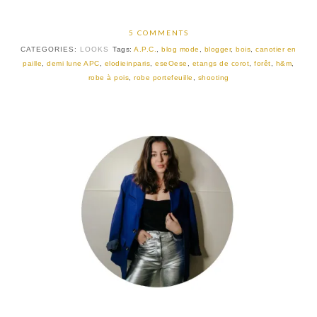
5 COMMENTS
CATEGORIES:
LOOKS
Tags:
A.P.C.
,
blog mode
,
blogger
,
bois
,
canotier en
paille
,
demi lune APC
,
elodieinparis
,
eseOese
,
etangs de corot
,
forêt
,
h&m
,
robe à pois
,
robe portefeuille
,
shooting