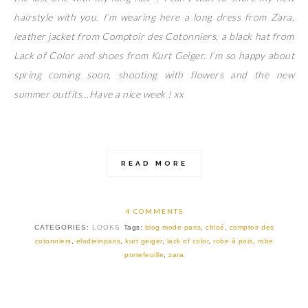
hairstyle with you. I’m wearing here a long dress from Zara,
leather jacket from Comptoir des Cotonniers, a black hat from
Lack of Color and shoes from Kurt Geiger. I’m so happy about
spring coming soon, shooting with flowers and the new
summer outfits…Have a nice week ! xx
READ MORE
4 COMMENTS
CATEGORIES:
LOOKS
Tags:
blog mode paris
,
chloé
,
comptoir des
cotonniers
,
elodieinparis
,
kurt geiger
,
lack of color
,
robe à pois
,
robe
portefeuille
,
zara