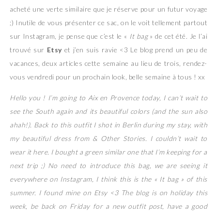
acheté une verte similaire que je réserve pour un futur voyage
;) Inutile de vous présenter ce sac, on le voit tellement partout
sur Instagram, je pense que c’est le «
It bag
» de cet été. Je l’ai
trouvé sur
Etsy
et j’en suis ravie <3 Le blog prend un peu de
vacances, deux articles cette semaine au lieu de trois, rendez-
vous vendredi pour un prochain look, belle semaine à tous ! xx
Hello you ! I’m going to Aix en Provence today, I can’t wait to
see the South again and its beautiful colors (and the sun also
ahah!). Back to this outfit I shot in Berlin during my stay, with
my beautiful dress from & Other Stories. I couldn’t wait to
wear it here. I bought a green similar one that I’m keeping for a
next trip ;) No need to introduce this bag, we are seeing it
everywhere on Instagram, I think this is the « It bag » of this
summer. I found mine on Etsy <3 The blog is on holiday this
week, be back on Friday for a new outfit post, have a good