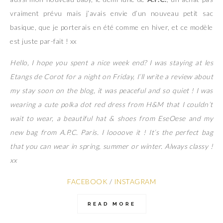
vraiment prévu mais j’avais envie d’un nouveau petit sac
basique, que je porterais en été comme en hiver, et ce modèle
est juste par-fait ! xx
Hello, I hope you spent a nice week end? I was staying at les
Etangs de Corot for a night on Friday, I’ll write a review about
my stay soon on the blog, it was peaceful and so quiet ! I was
wearing a cute polka dot red dress from H&M that I couldn’t
wait to wear, a beautiful hat & shoes from EseOese and my
new bag from A.P.C. Paris. I loooove it ! It’s the perfect bag
that you can wear in spring, summer or winter. Always classy !
xx
FACEBOOK
/
INSTAGRAM
READ MORE