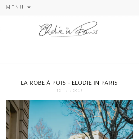
Aller
MENU
au
contenu
elodie in
paris
LA ROBE À POIS – ELODIE IN PARIS
12 mars 2019