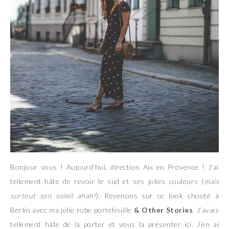
Bonjour vous ! Aujourd’hui, direction Aix en Provence ! J’ai
tellement hâte de revoir le sud et ses jolies couleurs (
mais
surtout son soleil ahah!
). Revenons sur ce look shooté à
Berlin avec ma jolie robe portefeuille
& Other Stories
. J’avais
tellement hâte de la porter et vous la présenter ici. J’en ai