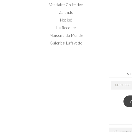
Vestiaire Collective
Zalando
Nocibé
La Redoute
Maisons du Monde
Galeries Lafayette
S
ADRESSE
EMAIL
ARCHIVES