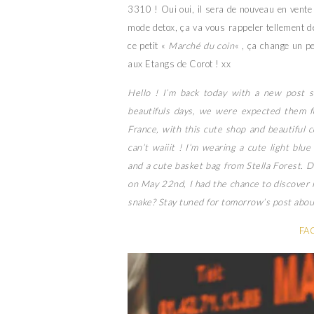
3310 ! Oui oui, il sera de nouveau en vente
mode detox, ça va vous rappeler tellement d
ce petit «
Marché du coin
« , ça change un p
aux Etangs de Corot ! xx
Hello ! I’m back today with a new post s
beautifuls days, we were expected them fo
France, with this cute shop and beautiful c
can’t waiiit ! I’m wearing a cute light bl
and a cute basket bag from Stella Forest. 
on May 22nd, I had the chance to discover i
snake? Stay tuned for tomorrow’s post about
FA