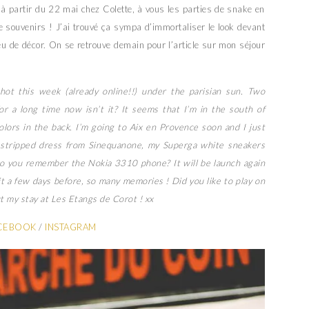
 à partir du 22 mai chez Colette, à vous les parties de snake en
e souvenirs ! J’ai trouvé ça sympa d’immortaliser le look devant
eu de décor. On se retrouve demain pour l’article sur mon séjour
hot this week (already online!!) under the parisian sun. Two
r a long time now isn’t it? It seems that I’m in the south of
olors in the back. I’m going to Aix en Provence soon and I just
ue stripped dress from Sinequanone, my Superga white sneakers
Do you remember the Nokia 3310 phone? It will be launch again
t a few days before, so many memories ! Did you like to play on
 my stay at Les Etangs de Corot ! xx
CEBOOK
/
INSTAGRAM