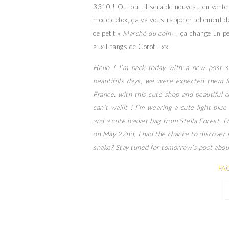
3310 ! Oui oui, il sera de nouveau en vente
mode detox, ça va vous rappeler tellement d
ce petit «
Marché du coin
« , ça change un p
aux Etangs de Corot ! xx
Hello ! I’m back today with a new post s
beautifuls days, we were expected them fo
France, with this cute shop and beautiful c
can’t waiiit ! I’m wearing a cute light bl
and a cute basket bag from Stella Forest. 
on May 22nd, I had the chance to discover i
snake? Stay tuned for tomorrow’s post about
FA