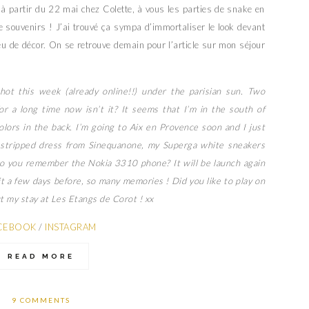
 à partir du 22 mai chez Colette, à vous les parties de snake en
e souvenirs ! J’ai trouvé ça sympa d’immortaliser le look devant
eu de décor. On se retrouve demain pour l’article sur mon séjour
hot this week (already online!!) under the parisian sun. Two
r a long time now isn’t it? It seems that I’m in the south of
olors in the back. I’m going to Aix en Provence soon and I just
ue stripped dress from Sinequanone, my Superga white sneakers
Do you remember the Nokia 3310 phone? It will be launch again
t a few days before, so many memories ! Did you like to play on
 my stay at Les Etangs de Corot ! xx
CEBOOK
/
INSTAGRAM
READ MORE
9 COMMENTS