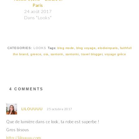
a
a
Paris
g
g
e
e
24 août 2017
r
r
Dans "Looks"
s
s
u
u
r
r
T
F
w
a
i
c
t
e
t
b
CATEGORIES:
LOOKS
Tags:
blog mode
,
blog voyage
,
elodieinparis
,
faithfull
e
o
r
o
the brand
,
greece
,
oia
,
santorin
,
santorini
,
travel blogger
,
voyage grèce
(
k
o
(
u
o
v
u
r
v
e
r
d
e
a
d
4 COMMENTS
n
a
s
n
u
s
n
u
e
n
LILOUUUU
25 octobre 2017
n
e
o
n
u
o
Que de lumière dans ce look, ta robe est superbe !
v
u
e
v
Gros bisous
l
e
l
l
http://lilouuuu.com
e
l