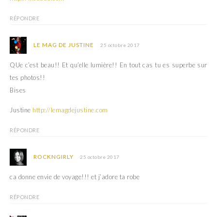
f
e
e
f
n
e
RÉPONDRE
ê
n
t
ê
r
t
e
r
LE MAG DE JUSTINE
25 octobre 2017
)
e
)
QUe c’est beau!! Et qu’elle lumière!! En tout cas tu es superbe sur
tes photos!!
Bises
Justine
http://lemagdejustine.com
RÉPONDRE
ROCKNGIRLY
25 octobre 2017
ca donne envie de voyage!!! et j’adore ta robe
RÉPONDRE