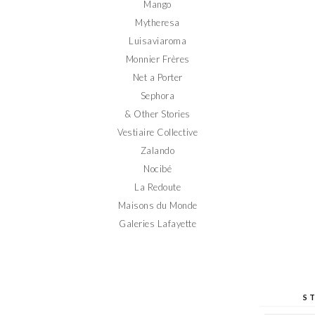
Mango
Mytheresa
Luisaviaroma
Monnier Frères
Net a Porter
Sephora
& Other Stories
Vestiaire Collective
Zalando
Nocibé
La Redoute
Maisons du Monde
Galeries Lafayette
S