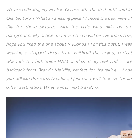
We are following my week in Greece with the first oufit shot in
Oia, Santorini. What an amazing place ! I chose the best view of
Oia for these pictures, with the little wind mills on the
background. My article about Santorini will be live tomorrow,
hope you liked the one about Mykonos ! For this outfit, I was
wearing a stripped dress from Faithfull the brand, perfect
when it’s too hot. Some H&M sandals at my feet and a cute
backpack from Brandy Melville, perfect for travelling. I hope
you will like these lovely colors, I just can’t wait to leave for an
other destination. What is your next travel? xx