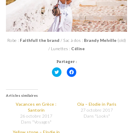
Robe :
Faithfull the brand
/ Sac à dos :
Brandy Melville
(old)
/ Lunettes :
Céline
Partager :
C
C
l
l
i
i
q
q
u
u
Articles similaires
e
e
z
z
p
p
Vacances en Grèce :
Oia – Elodie in Paris
o
o
Santorin
27 octobre 2017
u
u
r
r
26 octobre 2017
Dans "Looks"
p
p
Dans "Voyages"
a
a
r
r
t
t
Yellow stone – Elodie in