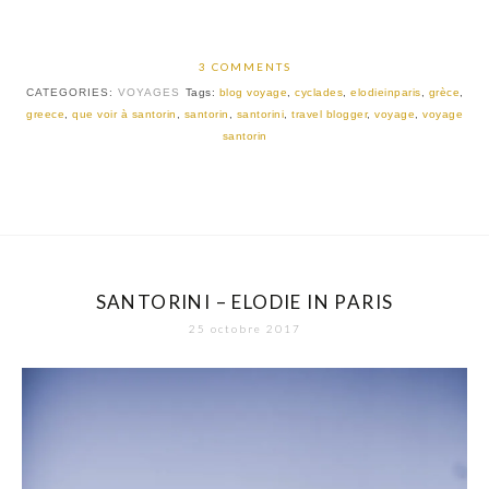
3 COMMENTS
CATEGORIES:
VOYAGES
Tags:
blog voyage
,
cyclades
,
elodieinparis
,
grèce
,
greece
,
que voir à santorin
,
santorin
,
santorini
,
travel blogger
,
voyage
,
voyage
santorin
SANTORINI – ELODIE IN PARIS
25 octobre 2017