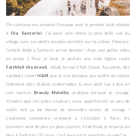
On continue ma semaine Grecque avec le premier look shooté
à
Oia
,
Santorini
. J’ai pour cela choisi la plus belle vue du
village, avec ses petits moulins perchés sur la colline. Patience,
l’article dédié à Santorin arrive demain ! Avec une petite vidéo
en prime :) Pour ce look, je portais une robe légère rayée
Faithfull the brand
, idéale lorsqu’il fait chaud. Aux pieds, des
sandales camel
H&M
que je n’ai presque pas quitté du séjour
tellement elles étaient confortables & mon petit sac à dos en
cuir marron
Brandy Melville
, pratique lorsque je voyage.
J’espère que ces jolies couleurs vous apporteront un peu de
soleil, moi ça me donne de nouvelles envies de voyage !
L’automne commence vraiment à s’installer à Paris, les
journées sont de plus en plus courtes, il fait froid, je repartirais
bien à Santorin ! Et vous, c’est quoi votre prochain voyage? xx