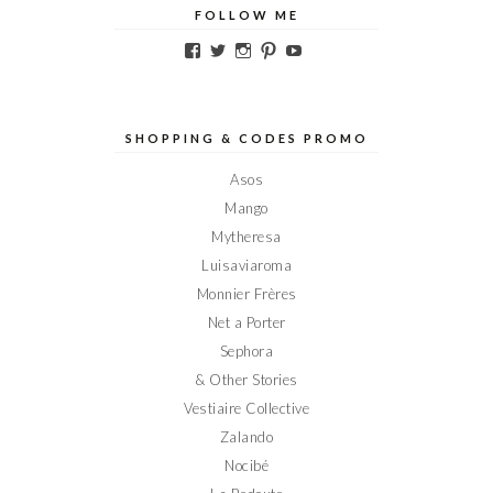
FOLLOW ME
Voir
Voir
Voir
Voir
Voir
le
le
le
le
le
profil
profil
profil
profil
profil
de
de
de
de
de
Elodieinparis
Elodieinparis
Elodieinparis
Elodieinparis
Elodieinparis
sur
sur
sur
sur
sur
SHOPPING & CODES PROMO
Facebook
Twitter
Instagram
Pinterest
YouTube
Asos
Mango
Mytheresa
Luisaviaroma
Monnier Frères
Net a Porter
Sephora
& Other Stories
Vestiaire Collective
Zalando
Nocibé