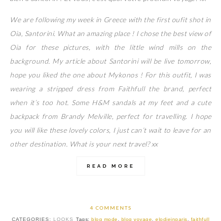
We are following my week in Greece with the first oufit shot in
Oia, Santorini. What an amazing place ! I chose the best view of
Oia for these pictures, with the little wind mills on the
background. My article about Santorini will be live tomorrow,
hope you liked the one about Mykonos ! For this outfit, I was
wearing a stripped dress from Faithfull the brand, perfect
when it’s too hot. Some H&M sandals at my feet and a cute
backpack from Brandy Melville, perfect for travelling. I hope
you will like these lovely colors, I just can’t wait to leave for an
other destination. What is your next travel? xx
READ MORE
4 COMMENTS
CATEGORIES:
LOOKS
Tags:
blog mode
,
blog voyage
,
elodieinparis
,
faithfull