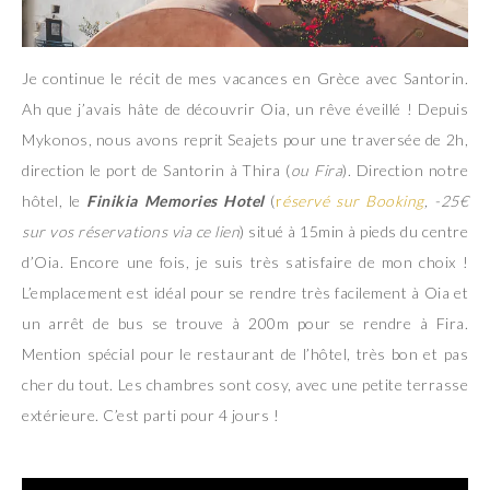
Je continue le récit de mes vacances en Grèce avec Santorin.
Ah que j’avais hâte de découvrir Oia, un rêve éveillé ! Depuis
Mykonos, nous avons reprit Seajets pour une traversée de 2h,
direction le port de Santorin à Thira (
ou Fira
). Direction notre
hôtel, le
Finikia Memories Hotel
(
r
éservé sur Booking
, -25€
sur vos réservations via ce lien
) situé à 15min à pieds du centre
d’Oia. Encore une fois, je suis très satisfaire de mon choix !
L’emplacement est idéal pour se rendre très facilement à Oia et
un arrêt de bus se trouve à 200m pour se rendre à Fira.
Mention spécial pour le restaurant de l’hôtel, très bon et pas
cher du tout. Les chambres sont cosy, avec une petite terrasse
extérieure. C’est parti pour 4 jours !