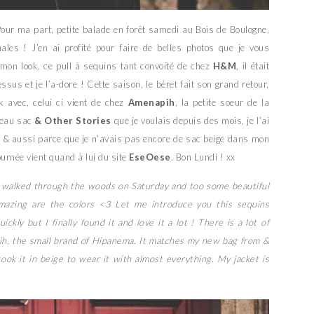
our ma part, petite balade en forêt samedi au Bois de Boulogne,
nales ! J’en ai profité pour faire de belles photos que je vous
 mon look, ce pull à sequins tant convoité de chez
H&M
, il était
ssus et je l’a-dore ! Cette saison, le béret fait son grand retour,
 avec, celui ci vient de chez
Amenapih
, la petite soeur de la
veau sac
& Other Stories
que je voulais depuis des mois, je l’ai
ut & aussi parce que je n’avais pas encore de sac beige dans mon
rnée vient quand à lui du site
EseOese
. Bon Lundi ! xx
I walked through the woods on Saturday and too some beautiful
mazing are the colors <3 Let me introduce you this sequins
kly but I finally found it and love it a lot ! There is a lot of
pih, the small brand of Hipanema. It matches my new bag from &
ook it in beige to wear it with almost everything. My jacket is