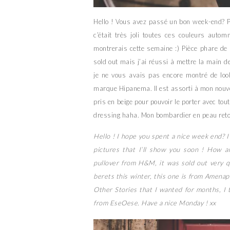
Hello ! Vous avez passé un bon week-end? P
c’était très joli toutes ces couleurs autom
montrerais cette semaine :) Pièce phare de
sold out mais j’ai réussi à mettre la main de
je ne vous avais pas encore montré de look
marque Hipanema. Il est assorti à mon nou
pris en beige pour pouvoir le porter avec to
dressing haha. Mon bombardier en peau retou
Hello ! I hope you spent a nice week end? 
pictures that I’ll show you soon ! How a
pullover from H&M, it was sold out very quic
berets this winter, this one is from Amena
Other Stories that I wanted for months, I t
from EseOese. Have a nice Monday ! xx