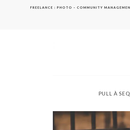
Aller
FREELANCE : PHOTO – COMMUNITY MANAGEME
au
contenu
elodie
PULL À SEQ