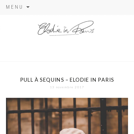
Aller
MENU
au
contenu
elodie in
paris
PULL À SEQUINS – ELODIE IN PARIS
13 novembre 2017