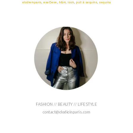
elodieinparis
,
eseOese
,
h&m
,
look
,
pull à sequins
,
sequins
FASHION // BEAUTY // LIFESTYLE
contact@elodieinparis.com