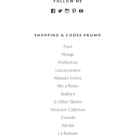
FOLLOW ME
Voir
Voir
Voir
Voir
Voir
le
le
le
le
le
profil
profil
profil
profil
profil
de
de
de
de
de
Elodieinparis
Elodieinparis
Elodieinparis
Elodieinparis
Elodieinparis
sur
sur
sur
sur
sur
SHOPPING & CODES PROMO
Facebook
Twitter
Instagram
Pinterest
YouTube
Asos
Mango
Mytheresa
Luisaviaroma
Monnier Frères
Net a Porter
Sephora
& Other Stories
Vestiaire Collective
Zalando
Nocibé
La Redoute