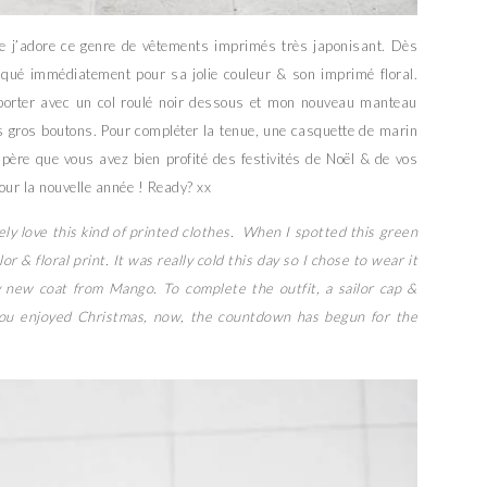
e j’adore ce genre de vêtements imprimés très japonisant. Dès
raqué immédiatement pour sa jolie couleur & son imprimé floral.
le porter avec un col roulé noir dessous et mon nouveau manteau
gros boutons. Pour compléter la tenue, une casquette de marin
espère que vous avez bien profité des festivités de Noël & de vos
our la nouvelle année ! Ready? xx
ely love this kind of printed clothes. When I spotted this green
lor & floral print. It was really cold this day so I chose to wear it
 new coat from Mango. To complete the outfit, a sailor cap &
 you enjoyed Christmas, now, the countdown has begun for the