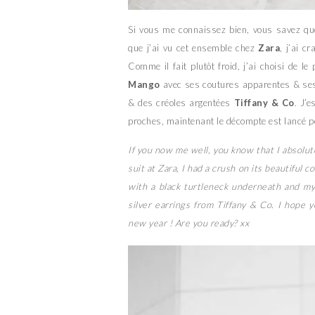
Si vous me connaissez bien, vous savez qu
que j’ai vu cet ensemble chez
Zara
, j’ai c
Comme il fait plutôt froid, j’ai choisi de 
Mango
avec ses coutures apparentes & ses 
& des créoles argentées
Tiffany & Co
. J’
proches, maintenant le décompte est lancé p
If you now me well, you know that I absolut
suit at Zara, I had a crush on its beautiful co
with a black turtleneck underneath and my
silver earrings from Tiffany & Co. I hope
new year ! Are you ready? xx