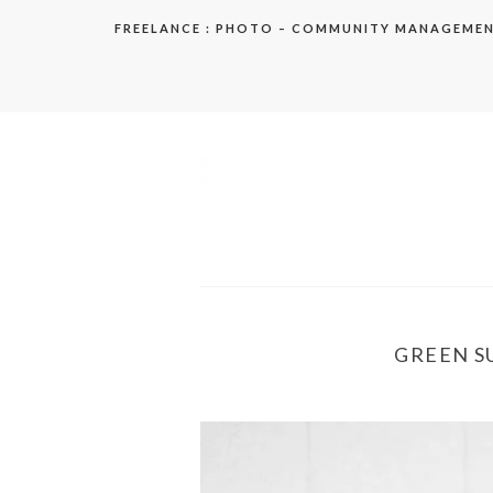
Aller
FREELANCE : PHOTO – COMMUNITY MANAGEME
au
contenu
elodie
GREEN SU