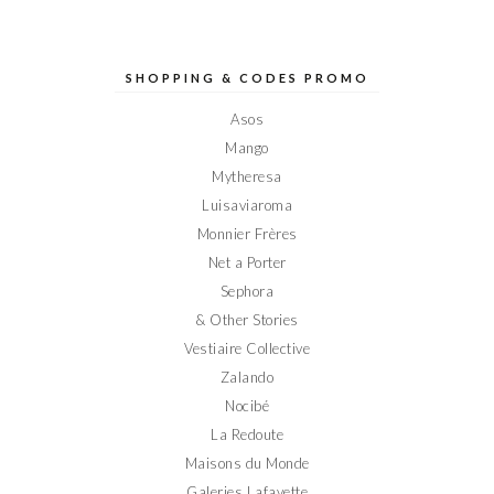
le
le
le
le
le
profil
profil
profil
profil
profil
de
de
de
de
de
Elodieinparis
Elodieinparis
Elodieinparis
Elodieinparis
Elodieinparis
sur
sur
sur
sur
sur
SHOPPING & CODES PROMO
Facebook
Twitter
Instagram
Pinterest
YouTube
Asos
Mango
Mytheresa
Luisaviaroma
Monnier Frères
Net a Porter
Sephora
& Other Stories
Vestiaire Collective
Zalando
Nocibé
La Redoute
Maisons du Monde
Galeries Lafayette