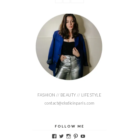
FASHION // BEAUTY // LIFESTYLE
contact@elodieinparis.com
FOLLOW ME
Voir
Voir
Voir
Voir
Voir