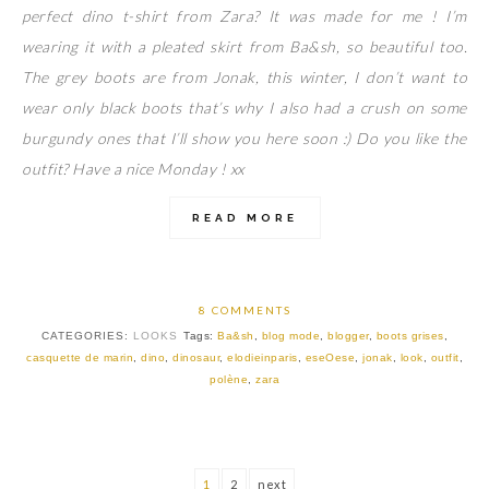
perfect dino t-shirt from Zara? It was made for me ! I’m
wearing it with a pleated skirt from Ba&sh, so beautiful too.
The grey boots are from Jonak, this winter, I don’t want to
wear only black boots that’s why I also had a crush on some
burgundy ones that I’ll show you here soon :) Do you like the
outfit? Have a nice Monday ! xx
READ MORE
8 COMMENTS
CATEGORIES:
LOOKS
Tags:
Ba&sh
,
blog mode
,
blogger
,
boots grises
,
casquette de marin
,
dino
,
dinosaur
,
elodieinparis
,
eseOese
,
jonak
,
look
,
outfit
,
polène
,
zara
1
2
next