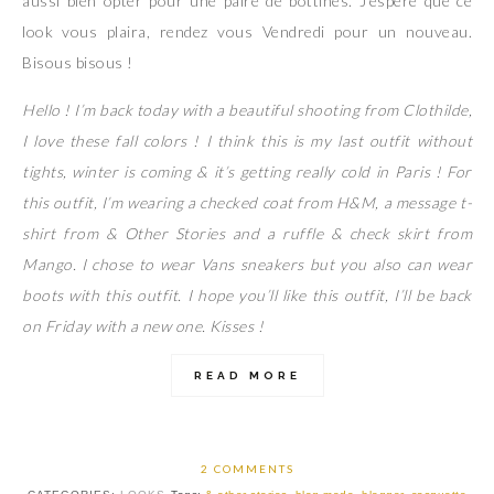
aussi bien opter pour une paire de bottines. J’espère que ce
look vous plaira, rendez vous Vendredi pour un nouveau.
Bisous bisous !
Hello ! I’m back today with a beautiful shooting from Clothilde,
I love these fall colors ! I think this is my last outfit without
tights, winter is coming & it’s getting really cold in Paris ! For
this outfit, I’m wearing a checked coat from H&M, a message t-
shirt from & Other Stories and a ruffle & check skirt from
Mango. I chose to wear Vans sneakers but you also can wear
boots with this outfit. I hope you’ll like this outfit, I’ll be back
on Friday with a new one. Kisses !
READ MORE
2 COMMENTS