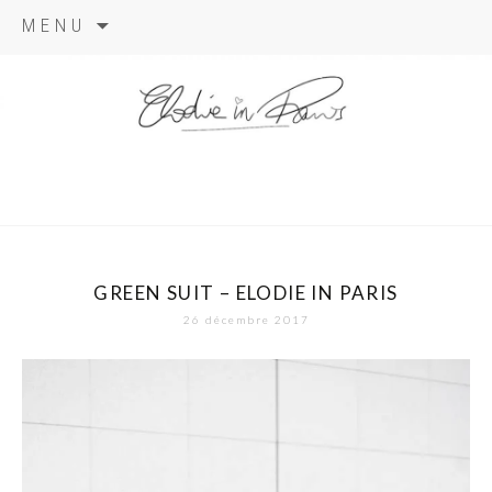
Aller
MENU
au
contenu
elodie in
paris
GREEN SUIT – ELODIE IN PARIS
26 décembre 2017