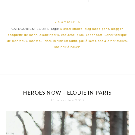
2 COMMENTS
CATEGORIES:
LOOKS
Tags:
& other stories
,
blog mode paris
,
blogger
,
casquette de marin
,
elodieinparis
,
eseOese
,
h&m
,
Lener coat
,
Lener fabrique
de manteaux
,
manteau lener
,
minimalist outfit
,
pull à lacet
,
sac & other stories
,
sac noir à boucle
HEROES NOW – ELODIE IN PARIS
15 novembre 2017