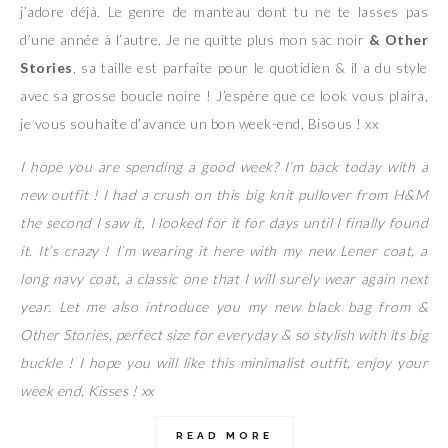
j’adore déjà. Le genre de manteau dont tu ne te lasses pas
d’une année à l’autre. Je ne quitte plus mon sac noir
& Other
Stories
, sa taille est parfaite pour le quotidien & il a du style
avec sa grosse boucle noire ! J’espère que ce look vous plaira,
je vous souhaite d’avance un bon week-end, Bisous ! xx
I hope you are spending a good week? I’m back today with a
new outfit ! I had a crush on this big knit pullover from H&M
the second I saw it, I looked for it for days until I finally found
it. It’s crazy ! I’m wearing it here with my new Lener coat, a
long navy coat, a classic one that I will surely wear again next
year. Let me also introduce you my new black bag from &
Other Stories, perfect size for everyday & so stylish with its big
buckle ! I hope you will like this minimalist outfit, enjoy your
week end, Kisses ! xx
READ MORE