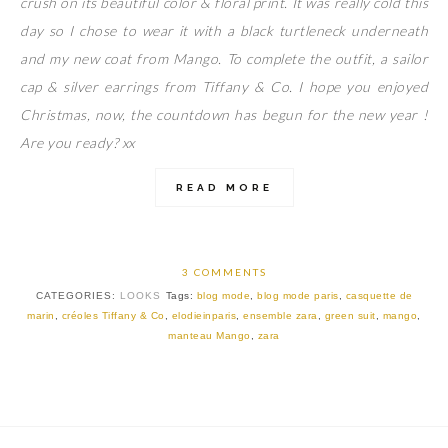
crush on its beautiful color & floral print. It was really cold this
day so I chose to wear it with a black turtleneck underneath
and my new coat from Mango. To complete the outfit, a sailor
cap & silver earrings from Tiffany & Co. I hope you enjoyed
Christmas, now, the countdown has begun for the new year !
Are you ready? xx
READ MORE
3 COMMENTS
CATEGORIES:
LOOKS
Tags:
blog mode
,
blog mode paris
,
casquette de
marin
,
créoles Tiffany & Co
,
elodieinparis
,
ensemble zara
,
green suit
,
mango
,
manteau Mango
,
zara