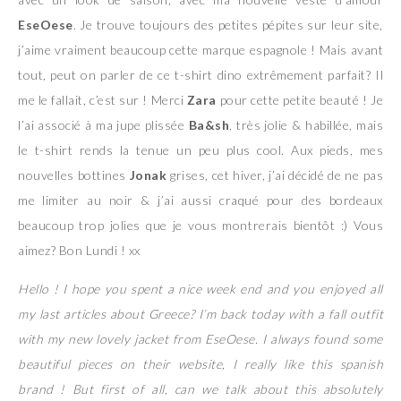
EseOese
. Je trouve toujours des petites pépites sur leur site,
j’aime vraiment beaucoup cette marque espagnole ! Mais avant
tout, peut on parler de ce t-shirt dino extrêmement parfait? Il
me le fallait, c’est sur ! Merci
Zara
pour cette petite beauté ! Je
l’ai associé à ma jupe plissée
Ba&sh
, très jolie & habillée, mais
le t-shirt rends la tenue un peu plus cool. Aux pieds, mes
nouvelles bottines
Jonak
grises, cet hiver, j’ai décidé de ne pas
me limiter au noir & j’ai aussi craqué pour des bordeaux
beaucoup trop jolies que je vous montrerais bientôt :) Vous
aimez? Bon Lundi ! xx
Hello ! I hope you spent a nice week end and you enjoyed all
my last articles about Greece? I’m back today with a fall outfit
with my new lovely jacket from EseOese. I always found some
beautiful pieces on their website, I really like this spanish
brand ! But first of all, can we talk about this absolutely