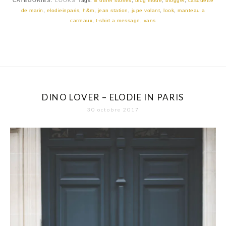
CATEGORIES:
LOOKS
Tags:
& other stories
,
blog mode
,
blogger
,
casquette
de marin
,
elodieinparis
,
h&m
,
jean station
,
jupe volant
,
look
,
manteau a
carreaux
,
t-shirt a message
,
vans
DINO LOVER – ELODIE IN PARIS
30 octobre 2017