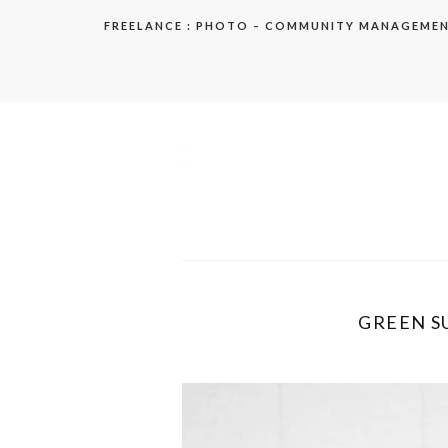
Aller
FREELANCE : PHOTO – COMMUNITY MANAGEME
au
contenu
elodie
GREEN SU