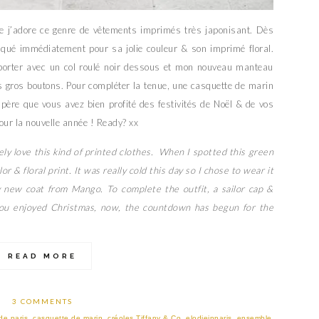
e j’adore ce genre de vêtements imprimés très japonisant. Dès
raqué immédiatement pour sa jolie couleur & son imprimé floral.
le porter avec un col roulé noir dessous et mon nouveau manteau
gros boutons. Pour compléter la tenue, une casquette de marin
espère que vous avez bien profité des festivités de Noël & de vos
our la nouvelle année ! Ready? xx
ely love this kind of printed clothes. When I spotted this green
lor & floral print. It was really cold this day so I chose to wear it
 new coat from Mango. To complete the outfit, a sailor cap &
 you enjoyed Christmas, now, the countdown has begun for the
READ MORE
3 COMMENTS
de paris
,
casquette de marin
,
créoles Tiffany & Co
,
elodieinparis
,
ensemble