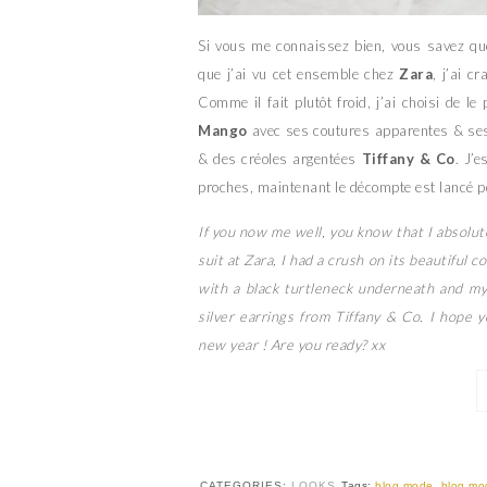
Si vous me connaissez bien, vous savez qu
que j’ai vu cet ensemble chez
Zara
, j’ai c
Comme il fait plutôt froid, j’ai choisi de 
Mango
avec ses coutures apparentes & ses 
& des créoles argentées
Tiffany & Co
. J’
proches, maintenant le décompte est lancé p
If you now me well, you know that I absolut
suit at Zara, I had a crush on its beautiful co
with a black turtleneck underneath and my
silver earrings from Tiffany & Co. I hope
new year ! Are you ready? xx
CATEGORIES:
LOOKS
Tags:
blog mode
,
blog mo