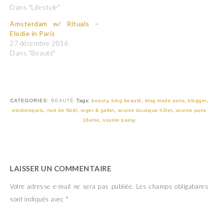
r
r
Dans "Lifestyle"
t
t
a
a
Amsterdam w/ Rituals –
g
g
e
e
Elodie in Paris
r
r
27 décembre 2016
s
s
u
u
Dans "Beauté"
r
r
T
F
w
a
i
c
t
e
t
b
e
o
r
o
CATEGORIES:
BEAUTÉ
Tags:
beauty
,
blog beauté
,
blog mode paris
,
blogger
,
(
k
elodieinparis
,
nuit de Noël
,
roger & gallet
,
sourire boutique hôtel
,
sourire paris
o
(
u
o
16eme
,
sourire passy
v
u
r
v
e
r
d
e
a
d
n
a
s
n
LAISSER UN COMMENTAIRE
u
s
n
u
e
n
Votre adresse e-mail ne sera pas publiée.
Les champs obligatoires
n
e
o
n
sont indiqués avec
*
u
o
v
u
e
v