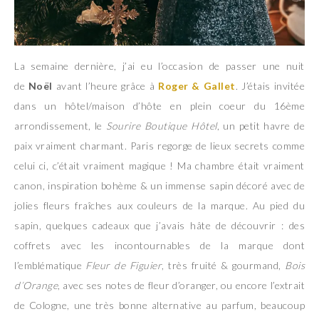
La semaine dernière, j’ai eu l’occasion de passer une nuit
de
Noël
avant l’heure grâce à
Roger & Gallet
. J’étais invitée
dans un hôtel/maison d’hôte en plein coeur du 16ème
arrondissement, le
Sourire Boutique Hôtel
, un petit havre de
paix vraiment charmant. Paris regorge de lieux secrets comme
celui ci, c’était vraiment magique ! Ma chambre était vraiment
canon, inspiration bohème & un immense sapin décoré avec de
jolies fleurs fraîches aux couleurs de la marque. Au pied du
sapin, quelques cadeaux que j’avais hâte de découvrir : des
coffrets avec les incontournables de la marque dont
l’emblématique
Fleur de Figuier
, très fruité & gourmand,
Bois
d’Orange
, avec ses notes de fleur d’oranger, ou encore l’extrait
de Cologne, une très bonne alternative au parfum, beaucoup