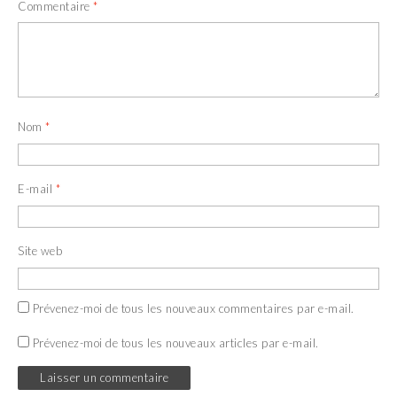
l
e
Commentaire
*
l
l
e
l
f
e
e
f
n
e
ê
n
t
ê
r
t
e
r
)
e
Nom
*
)
E-mail
*
Site web
Prévenez-moi de tous les nouveaux commentaires par e-mail.
Prévenez-moi de tous les nouveaux articles par e-mail.