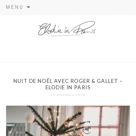
Aller
MENU
au
contenu
elodie in
paris
NUIT DE NOËL AVEC ROGER & GALLET –
ELODIE IN PARIS
15 décembre 2018