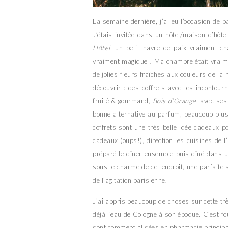
La semaine dernière, j’ai eu l’occasion de 
J’étais invitée dans un hôtel/maison d’hô
Hôtel
, un petit havre de paix vraiment ch
vraiment magique ! Ma chambre était vraim
de jolies fleurs fraîches aux couleurs de l
découvrir : des coffrets avec les incontou
fruité & gourmand,
Bois d’Orange
, avec ses
bonne alternative au parfum, beaucoup plus
coffrets sont une très belle idée cadeaux p
cadeaux (oups!), direction les cuisines de 
préparé le dîner ensemble puis dîné dans un
sous le charme de cet endroit, une parfaite s
de l’agitation parisienne.
J’ai appris beaucoup de choses sur cette tr
déjà l’eau de Cologne à son époque. C’est 
sont commercialisées en pharmacie principal