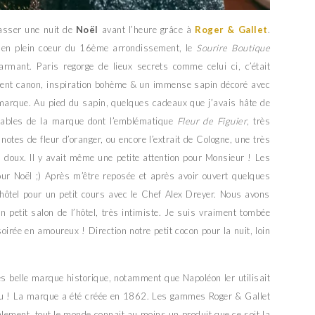
passer une nuit de
Noël
avant l’heure grâce à
Roger & Gallet
.
te en plein coeur du 16ème arrondissement, le
Sourire Boutique
armant. Paris regorge de lieux secrets comme celui ci, c’était
ent canon, inspiration bohème & un immense sapin décoré avec
a marque. Au pied du sapin, quelques cadeaux que j’avais hâte de
rnables de la marque dont l’emblématique
Fleur de Figuier
, très
 notes de fleur d’oranger, ou encore l’extrait de Cologne, une très
 doux. Il y avait même une petite attention pour Monsieur ! Les
our Noël ;) Après m’être reposée et après avoir ouvert quelques
l’hôtel pour un petit cours avec le Chef Alex Dreyer. Nous avons
 petit salon de l’hôtel, très intimiste. Je suis vraiment tombée
oirée en amoureux ! Direction notre petit cocon pour la nuit, loin
ès belle marque historique, notamment que Napoléon Ier utilisait
fou ! La marque a été créée en 1862. Les gammes Roger & Gallet
ement, tout le monde connait au moins un produit que ce soit la