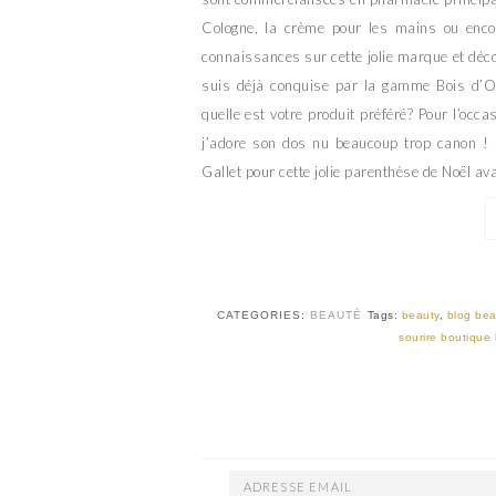
Cologne, la crème pour les mains ou encore
connaissances sur cette jolie marque et déc
suis déjà conquise par la gamme Bois d’Ora
quelle est votre produit préféré? Pour l’occ
j’adore son dos nu beaucoup trop canon ! 
Gallet pour cette jolie parenthèse de Noël av
CATEGORIES:
BEAUTÉ
Tags:
beauty
,
blog be
sourire boutique 
ADRESSE