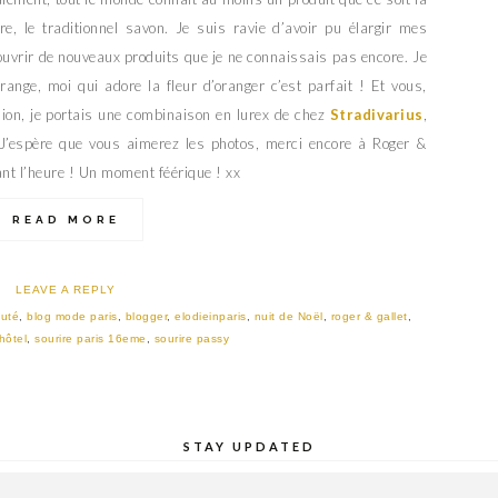
, le traditionnel savon. Je suis ravie d’avoir pu élargir mes
ouvrir de nouveaux produits que je ne connaissais pas encore. Je
nge, moi qui adore la fleur d’oranger c’est parfait ! Et vous,
asion, je portais une combinaison en lurex de chez
Stradivarius
,
J’espère que vous aimerez les photos, merci encore à Roger &
ant l’heure ! Un moment féérique ! xx
READ MORE
LEAVE A REPLY
auté
,
blog mode paris
,
blogger
,
elodieinparis
,
nuit de Noël
,
roger & gallet
,
hôtel
,
sourire paris 16eme
,
sourire passy
STAY UPDATED