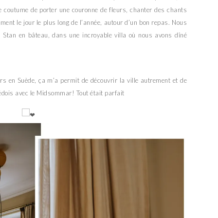
 de coutume de porter une couronne de fleurs, chanter des chants
ment le jour le plus long de l’année, autour d’un bon repas. Nous
 Stan en bâteau, dans une incroyable villa où nous avons dîné
rs en Suède, ça m’a permit de découvrir la ville autrement et de
édois avec le Midsommar! Tout était parfait