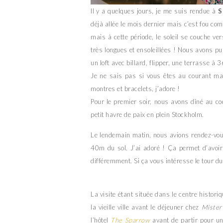
Il y a quelques jours, je me suis rendue à
S
déjà allée le mois dernier mais c’est fou com
mais à cette période, le soleil se couche v
très longues et ensoleillées ! Nous avons p
un loft avec billard, flipper, une terrasse à 
Je ne sais pas si vous êtes au courant m
montres et bracelets, j’adore !
Pour le premier soir, nous avons dîné au co
petit havre de paix en plein Stockholm.
Le lendemain matin, nous avions rendez-vous 
40m du sol. J’ai adoré ! Ça permet d’avoir 
différemment. Si ça vous intéresse le tour d
La visite étant située dans le centre histor
la vieille ville avant le déjeuner chez
Mister
l’hôtel
The Sparrow
avant de partir pour un