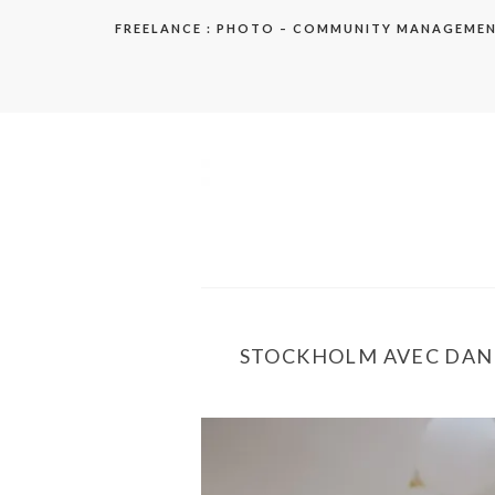
Aller
FREELANCE : PHOTO – COMMUNITY MANAGEME
au
contenu
elodie
STOCKHOLM AVEC DANI