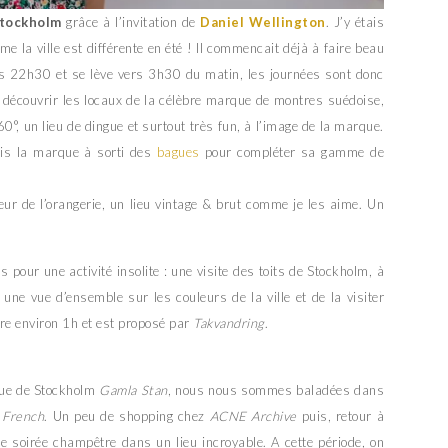
tockholm
grâce à l’invitation de
Daniel Wellington
. J’y étais
me la ville est différente en été ! Il commencait déjà à faire beau
ers 22h30 et se lève vers 3h30 du matin, les journées sont donc
u découvrir les locaux de la célèbre marque de montres suédoise,
360°, un lieu de dingue et surtout très fun, à l’image de la marque.
ais la marque à sorti des
bagues
pour compléter sa gamme de
eur de l’orangerie, un lieu vintage & brut comme je les aime. Un
pour une activité insolite : une visite des toits de Stockholm, à
une vue d’ensemble sur les couleurs de la ville et de la visiter
ure environ 1h et est proposé par
Takvandring
.
ique de Stockholm
Gamla Stan
, nous nous sommes baladées dans
 French
. Un peu de shopping chez
ACNE Archive
puis, retour à
e soirée champêtre dans un lieu incroyable. A cette période, on