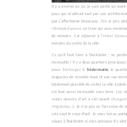
Il y a environ un an, je suis partie un wee
pays qui m’attirait tant par son architectu
que j’affectionne beaucoup. J’en ai pris pl
l’Arlanda Express
, un train qui vous emmène
de minutes. J’ai séjourné à l’
Hôtel Genera
minutes du centre de la ville.
Ce qu’il faut faire à Stockholm : se perdre
incroyable ! Il y a deux quartiers principaux
place
Stortorget
&
Södermalm
, le quart
magasins de seconde-main et une vue incro
totalement possible de visiter la ville à pieds
est tout aussi incroyable sous terre. Les s
vraies oeuvres d’art à ciel ouvert (
Kungstr
Högskolan..
.). Je n’ai pas eu l’occasion de
cela vaut le coup d’oeil. Je vous laisse quel
séjour à Stockholm si vous prévoyez d’y alle