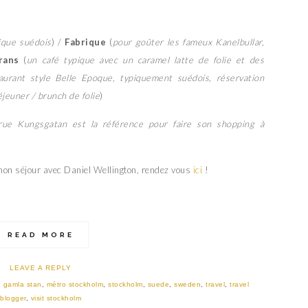
ique suédois
) /
Fabrique
(
pour goûter les fameux Kanelbullar,
rans
(
un café typique avec un caramel latte de folie et des
aurant style Belle Epoque, typiquement suédois, réservation
éjeuner / brunch de folie
)
 rue Kungsgatan est la référence pour faire son shopping à
 mon séjour avec Daniel Wellington, rendez vous
ici
!
READ MORE
LEAVE A REPLY
,
gamla stan
,
métro stockholm
,
stockholm
,
suede
,
sweden
,
travel
,
travel
blogger
,
visit stockholm