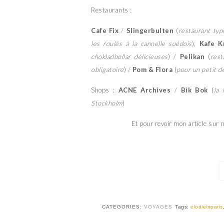
Restaurants :
Cafe Fix
/
Slingerbulten
(
restaurant typ
les roulés à la cannelle suédois
),
Kafe K
chokladbollar délicieuses
) /
Pelikan
(
rest
obligatoire
) /
Pom & Flora
(
pour un petit d
Shops :
ACNE Archives
/
Bik Bok
(
la
Stockholm
)
Et pour revoir mon article sur
CATEGORIES:
VOYAGES
Tags:
elodieinparis