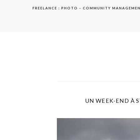
Aller
FREELANCE : PHOTO – COMMUNITY MANAGEME
au
contenu
elodie
UN WEEK-END À S