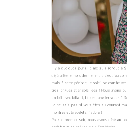
Il y a quelques jours, je me suis rendue à
S
déjà allée le mois dernier mais c’est fou com
mais à cette période, le soleil se couche v
très longues et ensoleillées ! Nous avons p
un loft avec billard, flipper, une terrasse à 
Je ne sais pas si vous êtes au courant m
montres et bracelets, j’adore !
Pour le premier soir, nous avons dîné au co