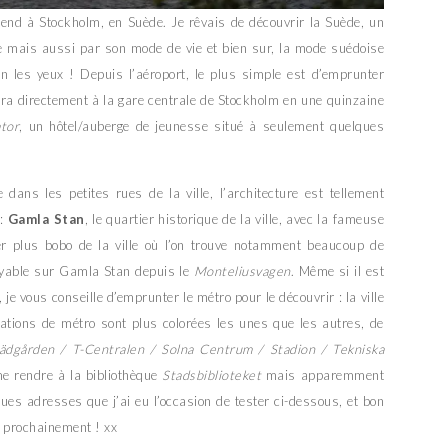
k-end à Stockholm, en Suède. Je rêvais de découvrir la Suède, un
re mais aussi par son mode de vie et bien sur, la mode suédoise
ein les yeux ! Depuis l’aéroport, le plus simple est d’emprunter
ra directement à la gare centrale de Stockholm en une quinzaine
tor
, un hôtel/auberge de jeunesse situé à seulement quelques
 dans les petites rues de la ville, l’architecture est tellement
 :
Gamla Stan
, le quartier historique de la ville, avec la fameuse
ier plus bobo de la ville où l’on trouve notamment beaucoup de
yable sur Gamla Stan depuis le
Monteliusvagen
. Même si il est
, je vous conseille d’emprunter le métro pour le découvrir : la ville
tations de métro sont plus colorées les unes que les autres, de
ädgården / T-Centralen / Solna Centrum / Stadion / Tekniska
 me rendre à la bibliothèque
Stadsbiblioteket
mais apparemment
ques adresses que j’ai eu l’occasion de tester ci-dessous, et bon
r prochainement ! xx