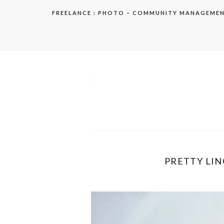
Aller
FREELANCE : PHOTO – COMMUNITY MANAGEME
au
contenu
elodie
PRETTY LING