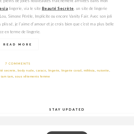
c pleins de jolies nouveautés fraîchement arrivées dans mon
esia
lingerie, via le site
Beauté Secrète
. un site de lingerie
ou, Simone Pérèle, Implicite ou encore Vanity Fair. Avec son joli
 plissé, je l’aime d’amour et je crois bien que c’est ma plus belle
ce en terme de lingerie.
READ MORE
7 COMMENTS
té secrete
,
body nude
,
caraco
,
lingerie
,
lingerie corail
,
millésia
,
nuisette
,
 tam tam
,
sous vêtements femme
STAY UPDATED