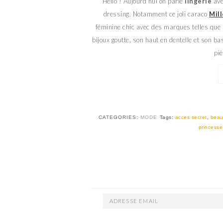
Hello ! Aujourd’hui on parle
lingerie
ave
dressing. Notamment ce joli caraco
Mill
féminine chic avec des marques telles que L
bijoux goutte, son haut en dentelle et son bas
piè
CATEGORIES:
MODE
Tags:
acces secret
,
beau
princesse
ADRESSE
EMAIL