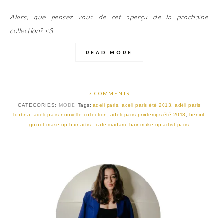
Alors, que pensez vous de cet aperçu de la prochaine
collection? <3
READ MORE
7 COMMENTS
CATEGORIES:
MODE
Tags:
adeli paris
,
adeli paris été 2013
,
adéli paris
loubna
,
adeli paris nouvelle collection
,
adeli paris printemps été 2013
,
benoit
guinot make up hair artist
,
cafe madam
,
hair make up artist paris