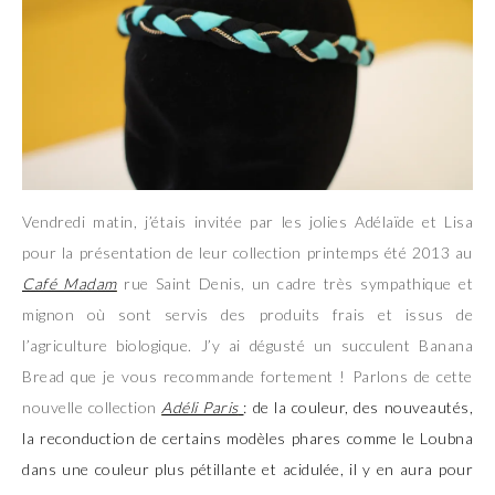
Vendredi matin, j’étais invitée par les jolies Adélaïde et Lisa
pour la présentation de leur collection printemps été 2013 au
Café Madam
rue Saint Denis, un cadre très sympathique et
mignon où sont servis des produits frais et issus de
l’agriculture biologique. J’y ai dégusté un succulent Banana
Bread que je vous recommande fortement ! Parlons de cette
nouvelle collection
Adéli Paris
: de la couleur, des nouveautés,
la reconduction de certains modèles phares comme le Loubna
dans une couleur plus pétillante et acidulée, il y en aura pour