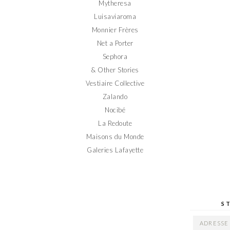
Mytheresa
Luisaviaroma
Monnier Frères
Net a Porter
Sephora
& Other Stories
Vestiaire Collective
Zalando
Nocibé
La Redoute
Maisons du Monde
Galeries Lafayette
S
ADRESSE