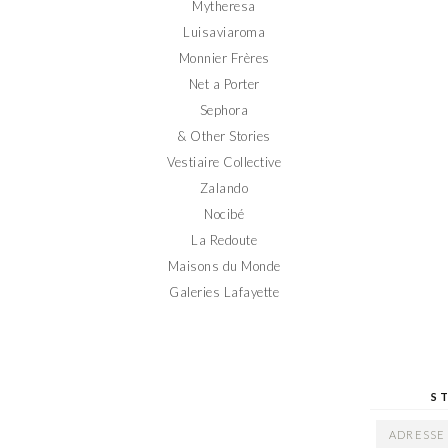
Mytheresa
Luisaviaroma
Monnier Frères
Net a Porter
Sephora
& Other Stories
Vestiaire Collective
Zalando
Nocibé
La Redoute
Maisons du Monde
Galeries Lafayette
S
ADRESSE