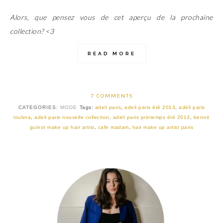
Alors, que pensez vous de cet aperçu de la prochaine
collection? <3
READ MORE
7 COMMENTS
CATEGORIES:
MODE
Tags:
adeli paris
,
adeli paris été 2013
,
adéli paris
loubna
,
adeli paris nouvelle collection
,
adeli paris printemps été 2013
,
benoit
guinot make up hair artist
,
cafe madam
,
hair make up artist paris