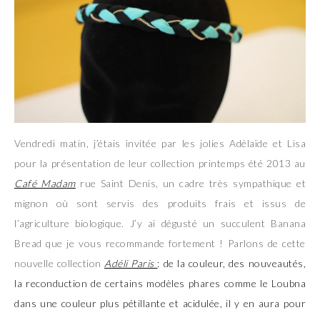
Vendredi matin, j’étais invitée par les jolies Adélaïde et Lisa
pour la présentation de leur collection printemps été 2013 au
Café Madam
rue Saint Denis, un cadre très sympathique et
mignon où sont servis des produits frais et issus de
l’agriculture biologique. J’y ai dégusté un succulent Banana
Bread que je vous recommande fortement ! Parlons de cette
nouvelle collection
Adéli Paris
: de la couleur, des nouveautés,
la reconduction de certains modèles phares comme le Loubna
dans une couleur plus pétillante et acidulée, il y en aura pour