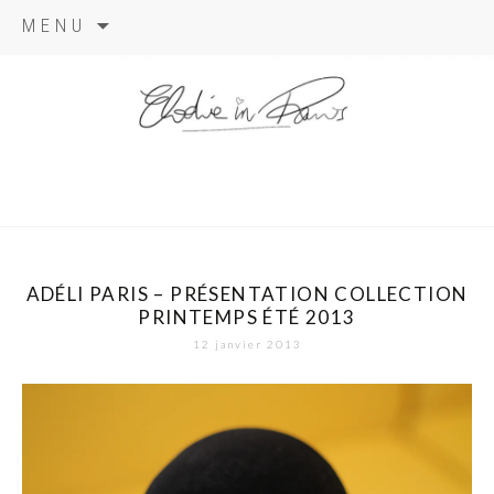
Aller
MENU
au
contenu
elodie in
paris
ADÉLI PARIS – PRÉSENTATION COLLECTION
PRINTEMPS ÉTÉ 2013
12 janvier 2013