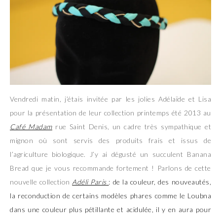
Vendredi matin, j’étais invitée par les jolies Adélaïde et Lisa
pour la présentation de leur collection printemps été 2013 au
Café Madam
rue Saint Denis, un cadre très sympathique et
mignon où sont servis des produits frais et issus de
l’agriculture biologique. J’y ai dégusté un succulent Banana
Bread que je vous recommande fortement ! Parlons de cette
nouvelle collection
Adéli Paris
: de la couleur, des nouveautés,
la reconduction de certains modèles phares comme le Loubna
dans une couleur plus pétillante et acidulée, il y en aura pour