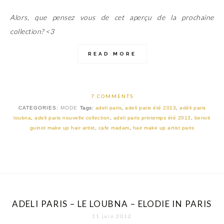
Alors, que pensez vous de cet aperçu de la prochaine
collection? <3
READ MORE
7 COMMENTS
CATEGORIES:
MODE
Tags:
adeli paris
,
adeli paris été 2013
,
adéli paris
loubna
,
adeli paris nouvelle collection
,
adeli paris printemps été 2013
,
benoit
guinot make up hair artist
,
cafe madam
,
hair make up artist paris
ADELI PARIS – LE LOUBNA – ELODIE IN PARIS
11 juin 2012