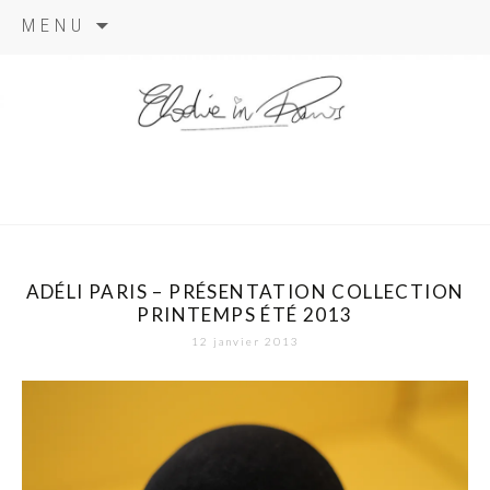
Aller
MENU
au
contenu
elodie in
paris
ADÉLI PARIS – PRÉSENTATION COLLECTION
PRINTEMPS ÉTÉ 2013
12 janvier 2013