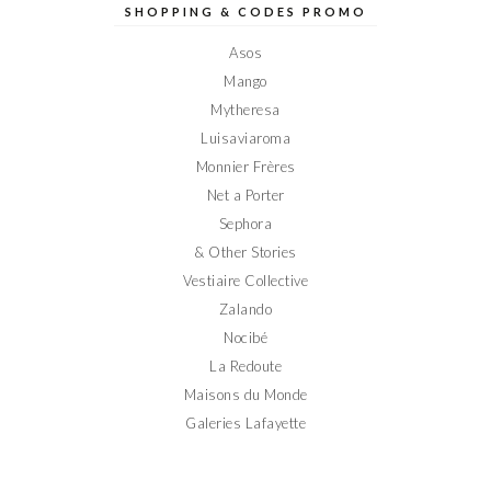
sur
sur
sur
sur
sur
SHOPPING & CODES PROMO
Facebook
Twitter
Instagram
Pinterest
YouTube
Asos
Mango
Mytheresa
Luisaviaroma
Monnier Frères
Net a Porter
Sephora
& Other Stories
Vestiaire Collective
Zalando
Nocibé
La Redoute
Maisons du Monde
Galeries Lafayette