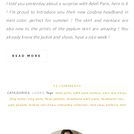
I told you yesterday about a surprise with Adeli Paris, here is it
! I’m proud to introduce you their new Loubna headband in
mint color, perfect for summer ! The skirt and necklace are
also new in, the prints of the peplum skirt are amazing ! You
already know the jacket and shoes, have a nice week !
READ MORE
32 COMMENTS
CATEGORIES:
LOOKS
Tags:
adeli paris
,
adéli paris loubna
,
asos vert d'eau
,
blog mode
,
blog paris
,
floral peplum
,
headband adeli paris
,
headband vert
,
jupe peplum
,
loubna vert d'eau
,
marushka collection
,
mint zara
,
perfecto mint