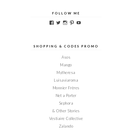
FOLLOW ME
Voir
Voir
Voir
Voir
Voir
le
le
le
le
le
profil
profil
profil
profil
profil
de
de
de
de
de
Elodieinparis
Elodieinparis
Elodieinparis
Elodieinparis
Elodieinparis
sur
sur
sur
sur
sur
SHOPPING & CODES PROMO
Facebook
Twitter
Instagram
Pinterest
YouTube
Asos
Mango
Mytheresa
Luisaviaroma
Monnier Frères
Net a Porter
Sephora
& Other Stories
Vestiaire Collective
Zalando