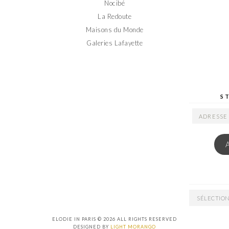
Nocibé
La Redoute
Maisons du Monde
Galeries Lafayette
S
ADRESSE
EMAIL
ARCHIVES
ELODIE IN PARIS © 2026 ALL RIGHTS RESERVED
DESIGNED BY
LIGHT MORANGO