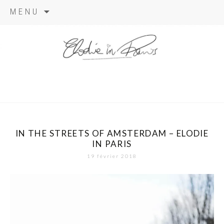
Aller
MENU
au
contenu
elodie in
paris
IN THE STREETS OF AMSTERDAM – ELODIE
IN PARIS
19 février 2018