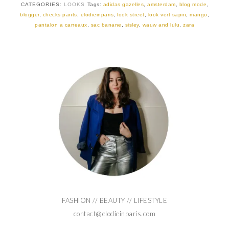
CATEGORIES:
LOOKS
Tags:
adidas gazelles
,
amsterdam
,
blog mode
,
blogger
,
checks pants
,
elodieinparis
,
look street
,
look vert sapin
,
mango
,
pantalon a carreaux
,
sac banane
,
sisley
,
wauw and lulu
,
zara
FASHION // BEAUTY // LIFESTYLE
contact@elodieinparis.com