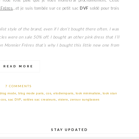
 robe rose pale que je vous montrerai prochainement. Cette
 Frères
…et je suis tombée sur ce petit sac
DVF
soldé pour trois
ist style of the brand, even if I don’t bought there often. I was
cles were on sale 50% off. I bought an other pink dress that I’ll
n Monnier Frères that’s why I bought this little new one from
READ MORE
7 COMMENTS
blog mode
,
blog mode paris
,
cos
,
elodieinparis
,
look minimaliste
,
look stan
 cos
,
sac DVF
,
soldes sac createurs
,
visiere
,
zerouv sunglasses
STAY UPDATED