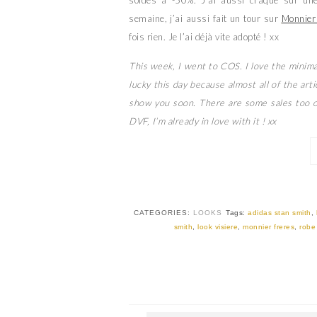
soldés à -50%. J’ai aussi craqué sur une
semaine, j’ai aussi fait un tour sur
Monnier
fois rien. Je l’ai déjà vite adopté ! xx
This week, I went to COS. I love the minimal
lucky this day because almost all of the arti
show you soon. There are some sales too o
DVF, I’m already in love with it ! xx
CATEGORIES:
LOOKS
Tags:
adidas stan smith
,
smith
,
look visiere
,
monnier freres
,
robe