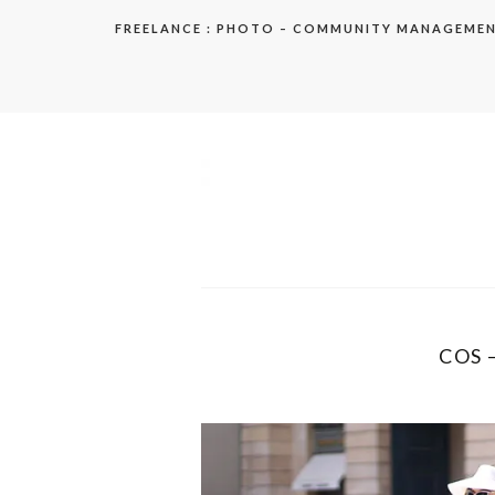
Aller
FREELANCE : PHOTO – COMMUNITY MANAGEME
au
contenu
elodie
COS 