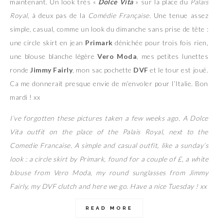
maintenant. Un look très «
Dolce Vita
» sur la place du
Palais
Royal
, à deux pas de la
Comédie Française.
Une tenue assez
simple, casual, comme un look du dimanche sans prise de tête :
une circle skirt en jean
Primark
dénichée pour trois fois rien,
une blouse blanche légère
Vero Moda
, mes petites lunettes
ronde
Jimmy Fairly
, mon sac pochette
DVF
et le tour est joué.
Ca me donnerait presque envie de m’envoler pour l’Italie. Bon
mardi ! xx
I’ve forgotten these pictures taken a few weeks ago. A Dolce
Vita outfit on the place of the Palais Royal, next to the
Comedie Francaise. A simple and casual outfit, like a sunday’s
look : a circle skirt by Primark, found for a couple of £, a white
blouse from Vero Moda, my round sunglasses from Jimmy
Fairly, my DVF clutch and here we go. Have a nice Tuesday ! xx
READ MORE