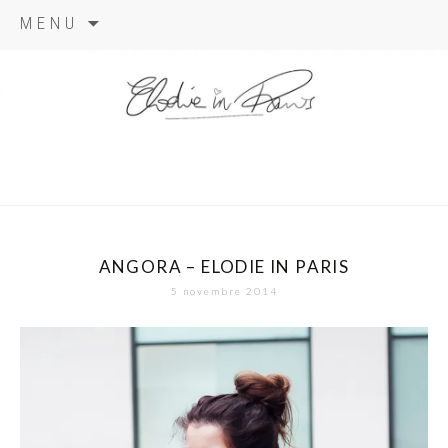
Aller
MENU
au
contenu
elodie in
paris
ANGORA – ELODIE IN PARIS
5 novembre 2014