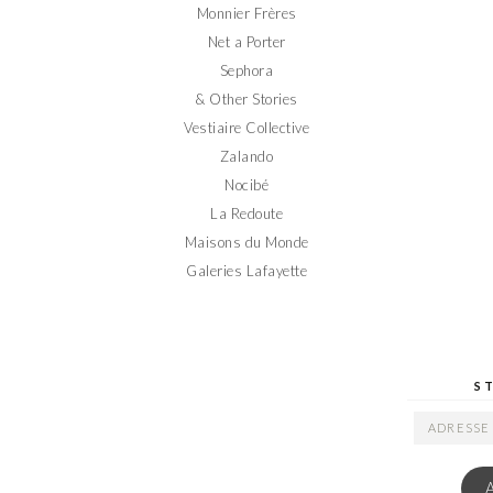
Monnier Frères
Net a Porter
Sephora
& Other Stories
Vestiaire Collective
Zalando
Nocibé
La Redoute
Maisons du Monde
Galeries Lafayette
S
ADRESSE
EMAIL