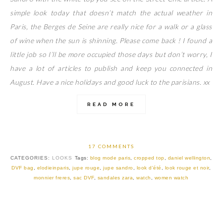
simple look today that doesn’t match the actual weather in
Paris, the Berges de Seine are really nice for a walk or a glass
of wine when the sun is shinning. Please come back ! I found a
little job so I’ll be more occupied those days but don’t worry, I
have a lot of articles to publish and keep you connected in
August. Have a nice holidays and good luck to the parisians. xx
READ MORE
17 COMMENTS
CATEGORIES:
LOOKS
Tags:
blog mode paris
,
cropped top
,
daniel wellington
,
DVF bag
,
elodieinparis
,
jupe rouge
,
jupe sandro
,
look d'été
,
look rouge et noir
,
monnier freres
,
sac DVF
,
sandales zara
,
watch
,
women watch