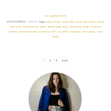
14 COMMENTS
CATEGORIES:
LOOKS
Tags:
blog mode
,
circle skirt
,
circle skirt jeans
,
dolce
vita look
,
elodieinparis
,
italie
,
jimmy fairly
,
look
,
look blog mode
,
lunettes
rondes
,
monshowroom
,
pochette DVF
,
sac DVF
,
top blanc vero moda
,
vero
moda
1
2
3
next