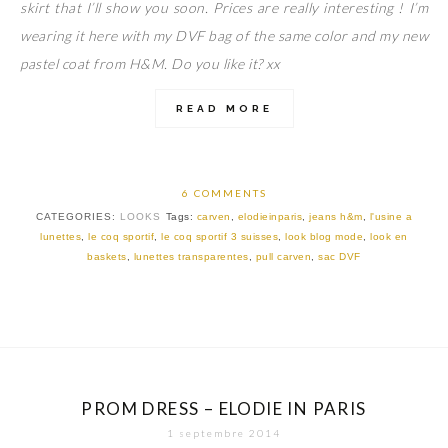
skirt that I’ll show you soon. Prices are really interesting ! I’m
wearing it here with my DVF bag of the same color and my new
pastel coat from H&M. Do you like it? xx
READ MORE
6 COMMENTS
CATEGORIES:
LOOKS
Tags:
carven
,
elodieinparis
,
jeans h&m
,
l'usine a
lunettes
,
le coq sportif
,
le coq sportif 3 suisses
,
look blog mode
,
look en
baskets
,
lunettes transparentes
,
pull carven
,
sac DVF
PROM DRESS – ELODIE IN PARIS
1 septembre 2014