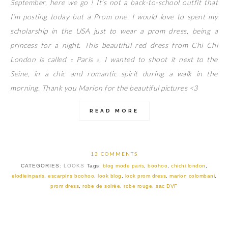
September, here we go ! It’s not a back-to-school outfit that
I’m posting today but a Prom one. I would love to spent my
scholarship in the USA just to wear a prom dress, being a
princess for a night. This beautiful red dress from Chi Chi
London is called « Paris », I wanted to shoot it next to the
Seine, in a chic and romantic spirit during a walk in the
morning. Thank you Marion for the beautiful pictures <3
READ MORE
13 COMMENTS
CATEGORIES:
LOOKS
Tags:
blog mode paris
,
boohoo
,
chichi london
,
elodieinparis
,
escarpins boohoo
,
look blog
,
look prom dress
,
marion colombani
,
prom dress
,
robe de soirée
,
robe rouge
,
sac DVF