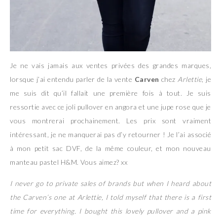
Je ne vais jamais aux ventes privées des grandes marques,
lorsque j’ai entendu parler de la vente
Carven
chez
Arlettie
, je
me suis dit qu’il fallait une première fois à tout. Je suis
ressortie avec ce joli pullover en angora et une jupe rose que je
vous montrerai prochainement. Les prix sont vraiment
intéressant, je ne manquerai pas d’y retourner ! Je l’ai associé
à mon petit sac DVF, de la même couleur, et mon nouveau
manteau pastel H&M. Vous aimez? xx
I never go to private sales of brands but when I heard about
the Carven’s one at Arlettie, I told myself that there is a first
time for everything. I bought this lovely pullover and a pink