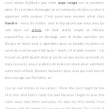
crois même d’ailleurs que cette
jupe rouge
est la première
pièce. Et c’est bien dommage car je commence de plus en plus à
apprécier cette couleur. C’est aussi mon premier achat chez
Sandro
–
merci les soldes
– avec le top ajouré que vous avez pu
voir dans cet
article
. Un look plutôt simple et efficace
aujourd’hui, un peu en décalage avec le temps parisien, les
Berges de Seine
sont si agréables pour se balader ou boire un
verre de rosé lorsqu’il fait beau ! Soleil, s’il te plaît revient ! J’ai
trouvé un petit boulot donc je serais un peu moins présente ici
mais rassurez vous j’ai pleins de looks en stock pour satisfaire
votre mois d’Août. Bonnes Vacances pour ceux qui sont loin et
bon courage aux Parisiens. xx
I’ve no red clothes in my closet, I think this skirt might be the
first one. And that’s really too bad because I begin to love this
color more and more everyday. It’s also my first clothe from
Sandro with the white top you see on the Street Chic article. A