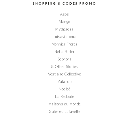
sur
sur
sur
sur
sur
SHOPPING & CODES PROMO
Facebook
Twitter
Instagram
Pinterest
YouTube
Asos
Mango
Mytheresa
Luisaviaroma
Monnier Frères
Net a Porter
Sephora
& Other Stories
Vestiaire Collective
Zalando
Nocibé
La Redoute
Maisons du Monde
Galeries Lafayette