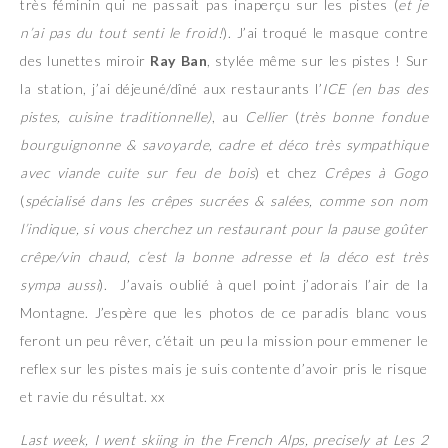
très féminin qui ne passait pas inaperçu sur les pistes (
et je
n’ai pas du tout senti le froid!
). J’ai troqué le masque contre
des lunettes miroir
Ray Ban
, stylée même sur les pistes ! Sur
la station, j’ai déjeuné/dîné aux restaurants l’
ICE (en bas des
pistes, cuisine traditionnelle)
, au
Cellier
(
très bonne fondue
bourguignonne & savoyarde, cadre et déco très sympathique
avec viande cuite sur feu de bois
) et chez
Crêpes à Gogo
(
spécialisé dans les crêpes sucrées & salées, comme son nom
l’indique, si vous cherchez un restaurant pour la pause goûter
crêpe/vin chaud, c’est la bonne adresse et la déco est très
sympa aussi
). J’avais oublié à quel point j’adorais l’air de la
Montagne. J’espère que les photos de ce paradis blanc vous
feront un peu rêver, c’était un peu la mission pour emmener le
reflex sur les pistes mais je suis contente d’avoir pris le risque
et ravie du résultat. xx
Last week, I went skiing in the French Alps, precisely at Les 2