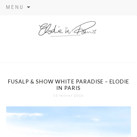
Aller
MENU
au
contenu
elodie in
paris
FUSALP & SHOW WHITE PARADISE – ELODIE
IN PARIS
15 février 2016