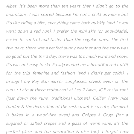
Alpes. It’s been more than ten years that I didn’t go to the
mountains, I was scared because I’m not a child anymore but
it’s like riding a bike, everything came back quickly (and I even
went down a red run). I prefer the mini skis (or snowblade),
easier to control and faster than the regular ones. The first
two days, there was a perfect sunny weather and the snow was
so good but the third day, there was too much wind and snow,
it’s was not easy to ski. Fusalp lended me a beautiful red outfit
for the trip, feminine and fashion (and I didn’t get cold!). I
brought my Ray Ban mirror sunglasses, stylish even on the
runs ! I ate at three restaurant at Les 2 Alpes, ICE restaurant
(just down the runs, traditional kitchen), Cellier (very nice
fondue & the decoration of the restaurant is so cute, the meat
is baked in a wood-fire oven) and Crêpes à Gogo (for a
sugared or salted crepes and a glass of warm wine, it’s the
perfect place, and the decoration is nice too). I forgot how