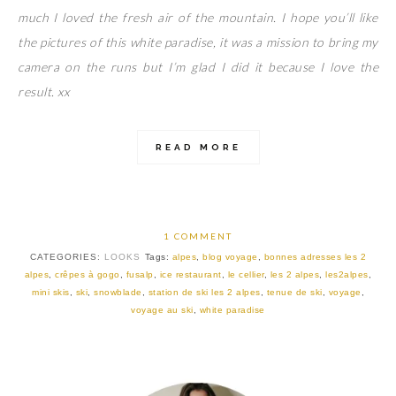
much I loved the fresh air of the mountain. I hope you’ll like
the pictures of this white paradise, it was a mission to bring my
camera on the runs but I’m glad I did it because I love the
result. xx
READ MORE
1 COMMENT
CATEGORIES:
LOOKS
Tags:
alpes
,
blog voyage
,
bonnes adresses les 2
alpes
,
crêpes à gogo
,
fusalp
,
ice restaurant
,
le cellier
,
les 2 alpes
,
les2alpes
,
mini skis
,
ski
,
snowblade
,
station de ski les 2 alpes
,
tenue de ski
,
voyage
,
voyage au ski
,
white paradise