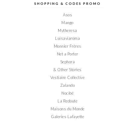
sur
sur
sur
sur
sur
SHOPPING & CODES PROMO
Facebook
Twitter
Instagram
Pinterest
YouTube
Asos
Mango
Mytheresa
Luisaviaroma
Monnier Frères
Net a Porter
Sephora
& Other Stories
Vestiaire Collective
Zalando
Nocibé
La Redoute
Maisons du Monde
Galeries Lafayette