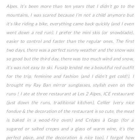
Alpes. It’s been more than ten years that I didn’t go to the
mountains, I was scared because I’m not a child anymore but
it’s like riding a bike, everything came back quickly (and I even
went down a red run). I prefer the mini skis (or snowblade),
easier to control and faster than the regular ones. The first
two days, there was a perfect sunny weather and the snow was
so good but the third day, there was too much wind and snow,
it’s was not easy to ski. Fusalp lended me a beautiful red outfit
for the trip, feminine and fashion (and I didn’t get cold!). I
brought my Ray Ban mirror sunglasses, stylish even on the
runs ! I ate at three restaurant at Les 2 Alpes, ICE restaurant
(just down the runs, traditional kitchen), Cellier (very nice
fondue & the decoration of the restaurant is so cute, the meat
is baked in a wood-fire oven) and Crêpes à Gogo (for a
sugared or salted crepes and a glass of warm wine, it’s the
perfect place, and the decoration is nice too). I forgot how