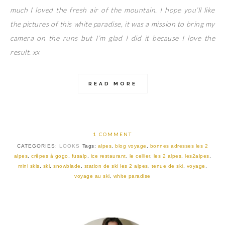
much I loved the fresh air of the mountain. I hope you’ll like
the pictures of this white paradise, it was a mission to bring my
camera on the runs but I’m glad I did it because I love the
result. xx
READ MORE
1 COMMENT
CATEGORIES:
LOOKS
Tags:
alpes
,
blog voyage
,
bonnes adresses les 2
alpes
,
crêpes à gogo
,
fusalp
,
ice restaurant
,
le cellier
,
les 2 alpes
,
les2alpes
,
mini skis
,
ski
,
snowblade
,
station de ski les 2 alpes
,
tenue de ski
,
voyage
,
voyage au ski
,
white paradise