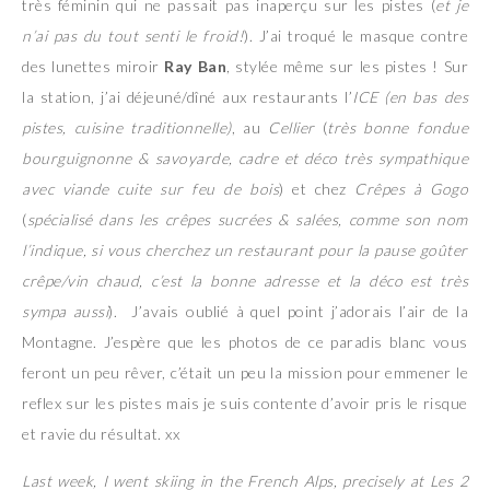
très féminin qui ne passait pas inaperçu sur les pistes (
et je
n’ai pas du tout senti le froid!
). J’ai troqué le masque contre
des lunettes miroir
Ray Ban
, stylée même sur les pistes ! Sur
la station, j’ai déjeuné/dîné aux restaurants l’
ICE (en bas des
pistes, cuisine traditionnelle)
, au
Cellier
(
très bonne fondue
bourguignonne & savoyarde, cadre et déco très sympathique
avec viande cuite sur feu de bois
) et chez
Crêpes à Gogo
(
spécialisé dans les crêpes sucrées & salées, comme son nom
l’indique, si vous cherchez un restaurant pour la pause goûter
crêpe/vin chaud, c’est la bonne adresse et la déco est très
sympa aussi
). J’avais oublié à quel point j’adorais l’air de la
Montagne. J’espère que les photos de ce paradis blanc vous
feront un peu rêver, c’était un peu la mission pour emmener le
reflex sur les pistes mais je suis contente d’avoir pris le risque
et ravie du résultat. xx
Last week, I went skiing in the French Alps, precisely at Les 2