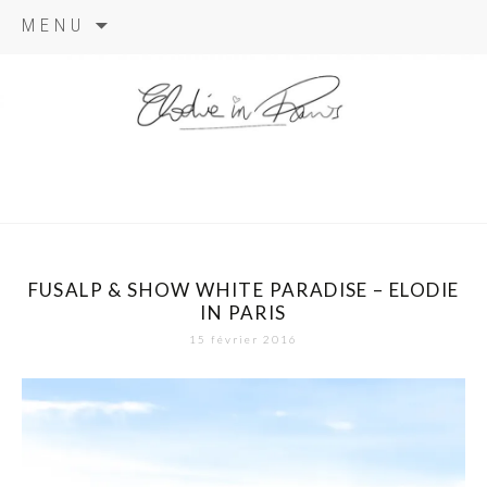
Aller
MENU
au
contenu
elodie in
paris
FUSALP & SHOW WHITE PARADISE – ELODIE
IN PARIS
15 février 2016