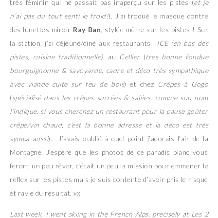
très féminin qui ne passait pas inaperçu sur les pistes (
et je
n’ai pas du tout senti le froid!
). J’ai troqué le masque contre
des lunettes miroir
Ray Ban
, stylée même sur les pistes ! Sur
la station, j’ai déjeuné/dîné aux restaurants l’
ICE (en bas des
pistes, cuisine traditionnelle)
, au
Cellier
(
très bonne fondue
bourguignonne & savoyarde, cadre et déco très sympathique
avec viande cuite sur feu de bois
) et chez
Crêpes à Gogo
(
spécialisé dans les crêpes sucrées & salées, comme son nom
l’indique, si vous cherchez un restaurant pour la pause goûter
crêpe/vin chaud, c’est la bonne adresse et la déco est très
sympa aussi
). J’avais oublié à quel point j’adorais l’air de la
Montagne. J’espère que les photos de ce paradis blanc vous
feront un peu rêver, c’était un peu la mission pour emmener le
reflex sur les pistes mais je suis contente d’avoir pris le risque
et ravie du résultat. xx
Last week, I went skiing in the French Alps, precisely at Les 2