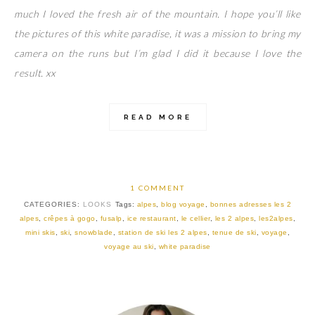
much I loved the fresh air of the mountain. I hope you’ll like
the pictures of this white paradise, it was a mission to bring my
camera on the runs but I’m glad I did it because I love the
result. xx
READ MORE
1 COMMENT
CATEGORIES:
LOOKS
Tags:
alpes
,
blog voyage
,
bonnes adresses les 2
alpes
,
crêpes à gogo
,
fusalp
,
ice restaurant
,
le cellier
,
les 2 alpes
,
les2alpes
,
mini skis
,
ski
,
snowblade
,
station de ski les 2 alpes
,
tenue de ski
,
voyage
,
voyage au ski
,
white paradise