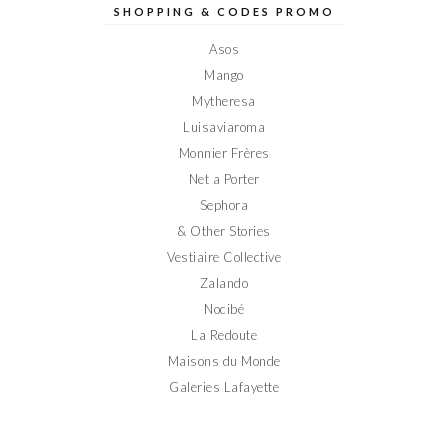
sur
sur
sur
sur
sur
SHOPPING & CODES PROMO
Facebook
Twitter
Instagram
Pinterest
YouTube
Asos
Mango
Mytheresa
Luisaviaroma
Monnier Frères
Net a Porter
Sephora
& Other Stories
Vestiaire Collective
Zalando
Nocibé
La Redoute
Maisons du Monde
Galeries Lafayette