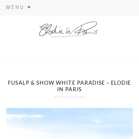
Aller
MENU
au
contenu
elodie in
paris
FUSALP & SHOW WHITE PARADISE – ELODIE
IN PARIS
15 février 2016