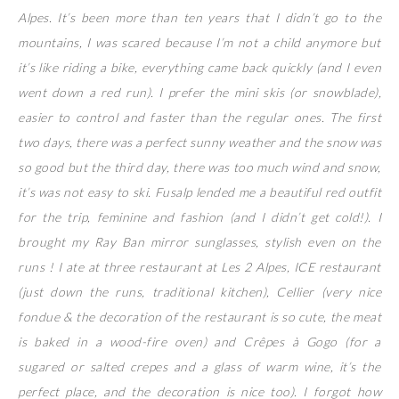
Alpes. It’s been more than ten years that I didn’t go to the
mountains, I was scared because I’m not a child anymore but
it’s like riding a bike, everything came back quickly (and I even
went down a red run). I prefer the mini skis (or snowblade),
easier to control and faster than the regular ones. The first
two days, there was a perfect sunny weather and the snow was
so good but the third day, there was too much wind and snow,
it’s was not easy to ski. Fusalp lended me a beautiful red outfit
for the trip, feminine and fashion (and I didn’t get cold!). I
brought my Ray Ban mirror sunglasses, stylish even on the
runs ! I ate at three restaurant at Les 2 Alpes, ICE restaurant
(just down the runs, traditional kitchen), Cellier (very nice
fondue & the decoration of the restaurant is so cute, the meat
is baked in a wood-fire oven) and Crêpes à Gogo (for a
sugared or salted crepes and a glass of warm wine, it’s the
perfect place, and the decoration is nice too). I forgot how