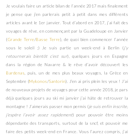
Je voulais faire un article bilan de l’année 2017 mais finalement
je pense que j’en parlerais petit à petit dans mes différents
articles avant le 1er janvier. Tout d’abord en 2017, j’ai fait des
voyages de rêve, en commençant par la Guadeloupe en Janvier
(
Grande Terre
/
Basse Terre
), de quoi bien commencer l’année
sous le soleil ;) Je suis partie un week-end à Berlin (
j’y
retournerais bientôt c’est sur
), quelques jours en Espagne
dans la région de Navarre & le rêve d’avoir découvert les
Bardenas
, puis, un de mes plus beaux voyages, la Grèce en
Septembre (
Mykonos
/
Santorin
). J’en ai pris plein les yeux ! J’ai
de nouveaux projets de voyages pour cette année 2018, je pars
déjà quelques jours au ski mi janvier j’ai hâte de retrouver la
montagne ! J’aimerais passer mon permis (
je suis enfin inscrite,
j’espère l’avoir assez rapidement
) pour pouvoir être moins
dépendante des transports, surtout de la sncf, et pouvoir me
faire des petits week-end en France. Vous l’aurez compris, j’ai