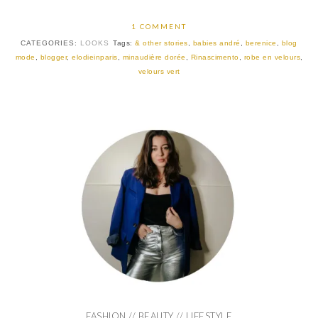
1 COMMENT
CATEGORIES:
LOOKS
Tags:
& other stories
,
babies andré
,
berenice
,
blog
mode
,
blogger
,
elodieinparis
,
minaudière dorée
,
Rinascimento
,
robe en velours
,
velours vert
FASHION // BEAUTY // LIFESTYLE