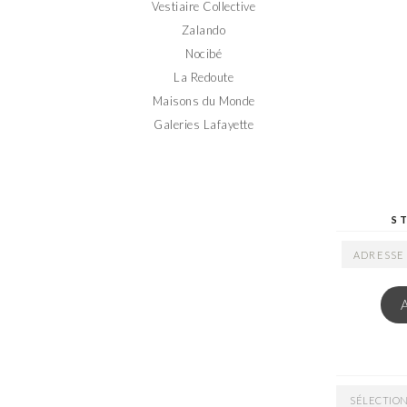
Vestiaire Collective
Zalando
Nocibé
La Redoute
Maisons du Monde
Galeries Lafayette
S
ADRESSE
EMAIL
ARCHIVES