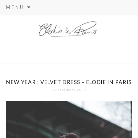
Aller
MENU
au
contenu
elodie in
paris
NEW YEAR : VELVET DRESS – ELODIE IN PARIS
28 décembre 2017