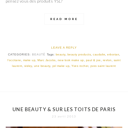
pensez vous des produits YSL?
READ MORE
LEAVE A REPLY
CATEGORIES:
BEAUTÉ
Tags:
beauty
,
beauty products
,
caudalie
,
erborian
,
l'occitane
,
make up
,
Marc Jacobs
,
new look make up
,
paul & joe
,
revlon
,
saint
laurent
,
sisley
,
une beauty
,
ysl make up
,
Yves rocher
,
yves saint laurent
UNE BEAUTY & SUR LES TOITS DE PARIS
23 avril 2013