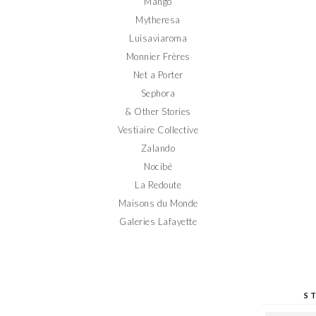
Mango
Mytheresa
Luisaviaroma
Monnier Frères
Net a Porter
Sephora
& Other Stories
Vestiaire Collective
Zalando
Nocibé
La Redoute
Maisons du Monde
Galeries Lafayette
S