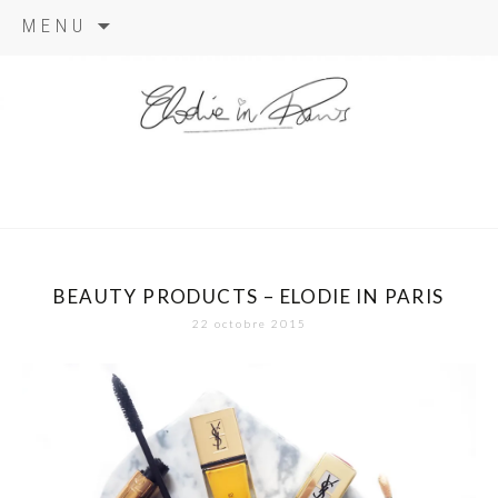
Aller
MENU
au
contenu
elodie in
paris
BEAUTY PRODUCTS – ELODIE IN PARIS
22 octobre 2015