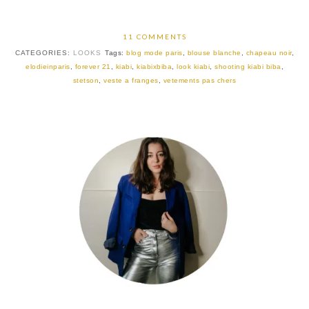
11 COMMENTS
CATEGORIES:
LOOKS
Tags:
blog mode paris
,
blouse blanche
,
chapeau noir
,
elodieinparis
,
forever 21
,
kiabi
,
kiabixbiba
,
look kiabi
,
shooting kiabi biba
,
stetson
,
veste a franges
,
vetements pas chers