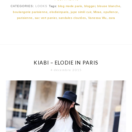
CATEGORIES:
LOOKS
Tags:
blog mode paris
,
blogger
,
blouse blanche
,
boulangerie parisienne
,
elodieinparis
,
jupe simili cuir
,
Mirae
,
opullence
,
parisienne
,
sac vert panier
,
sandales cloutées
,
Vanessa Wu
,
zara
KIABI – ELODIE IN PARIS
4 décembre 2015