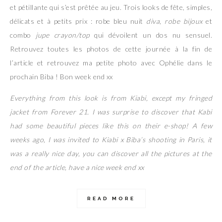
et pétillante qui s’est prêtée au jeu. Trois looks de fête, simples,
délicats et à petits prix : robe bleu nuit
diva
,
robe bijoux
et
combo
jupe crayon/top
qui dévoilent un dos nu sensuel.
Retrouvez toutes les photos de cette journée à la fin de
l’article et retrouvez ma petite photo avec Ophélie dans le
prochain Biba ! Bon week end xx
Everything from this look is from Kiabi, except my fringed
jacket from Forever 21. I was surprise to discover that Kabi
had some beautiful pieces like this on their e-shop! A few
weeks ago, I was invited to Kiabi x Biba’s shooting in Paris, it
was a really nice day, you can discover all the pictures at the
end of the article, have a nice week end xx
READ MORE