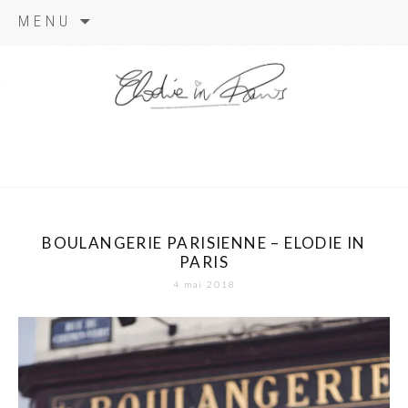
Aller
MENU
au
contenu
elodie in
paris
BOULANGERIE PARISIENNE – ELODIE IN
PARIS
4 mai 2018