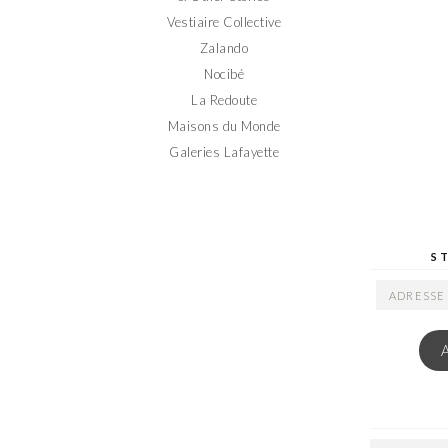
Vestiaire Collective
Zalando
Nocibé
La Redoute
Maisons du Monde
Galeries Lafayette
S
ADRESSE
EMAIL