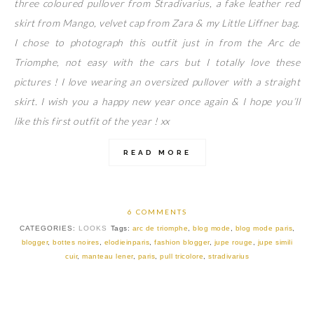
three coloured pullover from Stradivarius, a fake leather red
skirt from Mango, velvet cap from Zara & my Little Liffner bag.
I chose to photograph this outfit just in from the Arc de
Triomphe, not easy with the cars but I totally love these
pictures ! I love wearing an oversized pullover with a straight
skirt. I wish you a happy new year once again & I hope you’ll
like this first outfit of the year ! xx
READ MORE
6 COMMENTS
CATEGORIES:
LOOKS
Tags:
arc de triomphe
,
blog mode
,
blog mode paris
,
blogger
,
bottes noires
,
elodieinparis
,
fashion blogger
,
jupe rouge
,
jupe simili
cuir
,
manteau lener
,
paris
,
pull tricolore
,
stradivarius