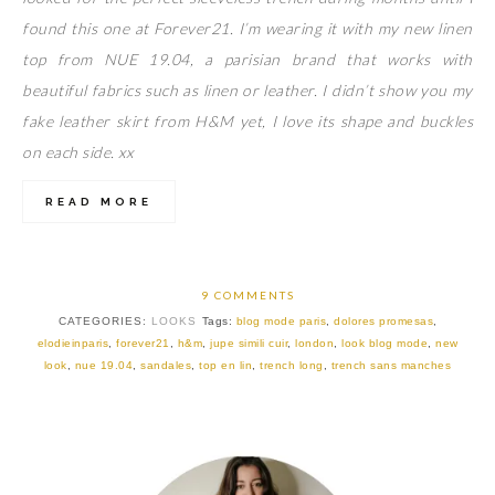
found this one at Forever21. I’m wearing it with my new linen
top from NUE 19.04, a parisian brand that works with
beautiful fabrics such as linen or leather. I didn’t show you my
fake leather skirt from H&M yet, I love its shape and buckles
on each side. xx
READ MORE
9 COMMENTS
CATEGORIES:
LOOKS
Tags:
blog mode paris
,
dolores promesas
,
elodieinparis
,
forever21
,
h&m
,
jupe simili cuir
,
london
,
look blog mode
,
new
look
,
nue 19.04
,
sandales
,
top en lin
,
trench long
,
trench sans manches