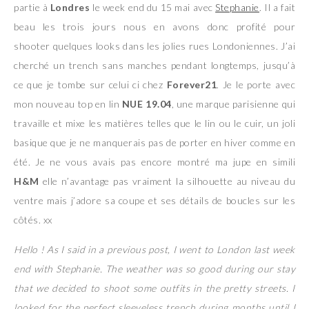
partie à
Londres
le week end du 15 mai avec
Stephanie
. Il a fait
beau les trois jours nous en avons donc profité pour
shooter quelques looks dans les jolies rues Londoniennes. J’ai
cherché un trench sans manches pendant longtemps, jusqu’à
ce que je tombe sur celui ci chez
Forever21
. Je le porte avec
mon nouveau top en lin
NUE 19.04
, une marque parisienne qui
travaille et mixe les matières telles que le lin ou le cuir, un joli
basique que je ne manquerais pas de porter en hiver comme en
été. Je ne vous avais pas encore montré ma jupe en simili
H&M
elle n’avantage pas vraiment la silhouette au niveau du
ventre mais j’adore sa coupe et ses détails de boucles sur les
côtés. xx
Hello ! As I said in a previous post, I went to London last week
end with Stephanie. The weather was so good during our stay
that we decided to shoot some outfits in the pretty streets. I
looked for the perfect sleeveless trench during months until I