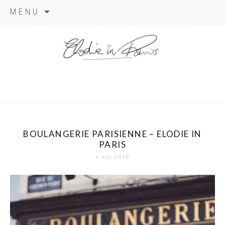
Aller
MENU
au
contenu
elodie in
paris
BOULANGERIE PARISIENNE – ELODIE IN
PARIS
4 mai 2018