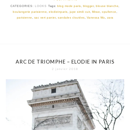
CATEGORIES:
LOOKS
Tags:
blog mode paris
,
blogger
,
blouse blanche
,
boulangerie parisienne
,
elodieinparis
,
jupe simili cuir
,
Mirae
,
opullence
,
parisienne
,
sac vert panier
,
sandales cloutées
,
Vanessa Wu
,
zara
ARC DE TRIOMPHE – ELODIE IN PARIS
2 janvier 2018