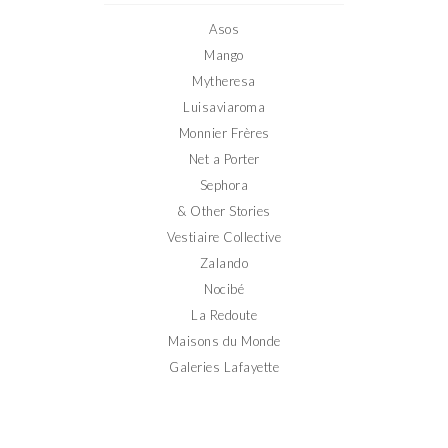
Facebook
Twitter
Instagram
Pinterest
YouTube
Asos
Mango
Mytheresa
Luisaviaroma
Monnier Frères
Net a Porter
Sephora
& Other Stories
Vestiaire Collective
Zalando
Nocibé
La Redoute
Maisons du Monde
Galeries Lafayette