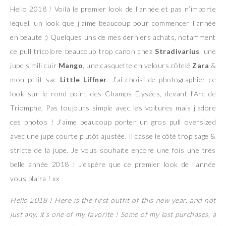
Hello 2018 ! Voilà le premier look de l’année et pas n’importe
lequel, un look que j’aime beaucoup pour commencer l’année
en beauté ;) Quelques uns de mes derniers achats, notamment
ce pull tricolore beaucoup trop canon chez
Stradivarius
, une
jupe simili cuir
Mango
, une casquette en velours côtelé
Zara
&
mon petit sac
Little Liffner
. J’ai choisi de photographier ce
look sur le rond point des Champs Elysées, devant l’Arc de
Triomphe. Pas toujours simple avec les voitures mais j’adore
ces photos ! J’aime beaucoup porter un gros pull oversized
avec une jupe courte plutôt ajustée. Il casse le côté trop sage &
stricte de la jupe. Je vous souhaite encore une fois une très
belle année 2018 ! J’espère que ce premier look de l’année
vous plaira ! xx
Hello 2018 ! Here is the first outfit of this new year, and not
just any, it’s one of my favorite ! Some of my last purchases, a