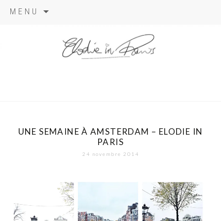
Aller
MENU
au
contenu
elodie in
paris
UNE SEMAINE À AMSTERDAM – ELODIE IN
PARIS
24 novembre 2014