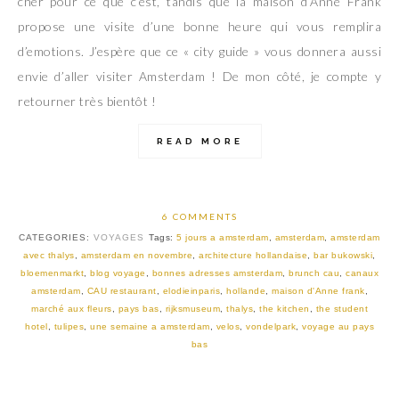
cher pour ce que c’est, tandis que la maison d’Anne Frank
propose une visite d’une bonne heure qui vous remplira
d’emotions. J’espère que ce « city guide » vous donnera aussi
envie d’aller visiter Amsterdam ! De mon côté, je compte y
retourner très bientôt !
READ MORE
6 COMMENTS
CATEGORIES:
VOYAGES
Tags:
5 jours a amsterdam
,
amsterdam
,
amsterdam
avec thalys
,
amsterdam en novembre
,
architecture hollandaise
,
bar bukowski
,
bloemenmarkt
,
blog voyage
,
bonnes adresses amsterdam
,
brunch cau
,
canaux
amsterdam
,
CAU restaurant
,
elodieinparis
,
hollande
,
maison d'Anne frank
,
marché aux fleurs
,
pays bas
,
rijksmuseum
,
thalys
,
the kitchen
,
the student
hotel
,
tulipes
,
une semaine a amsterdam
,
velos
,
vondelpark
,
voyage au pays
bas