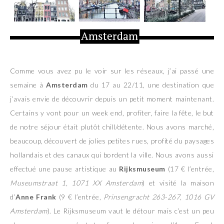
Comme vous avez pu le voir sur les réseaux, j’ai passé une
semaine à
Amsterdam
du 17 au 22/11, une destination que
j’avais envie de découvrir depuis un petit moment maintenant.
Certains y vont pour un week end, profiter, faire la fête, le but
de notre séjour était plutôt chill/détente. Nous avons marché,
beaucoup, découvert de jolies petites rues, profité du paysages
hollandais et des canaux qui bordent la ville. Nous avons aussi
effectué une pause artistique au
Rijksmuseum
(17 € l’entrée,
Museumstraat 1, 1071 XX Amsterdam
) et visité la maison
d’
Anne Frank
(9 € l’entrée,
Prinsengracht 263-267, 1016 GV
Amsterdam
). Le Rijksmuseum vaut le détour mais c’est un peu