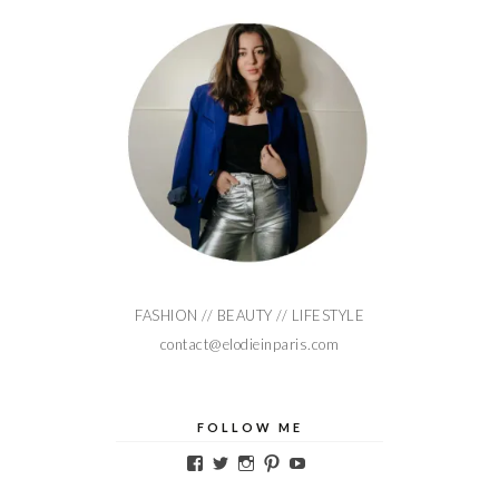
FASHION // BEAUTY // LIFESTYLE
contact@elodieinparis.com
FOLLOW ME
Voir
Voir
Voir
Voir
Voir
le
le
le
le
le
profil
profil
profil
profil
profil