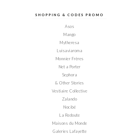
de
de
de
de
de
Elodieinparis
Elodieinparis
Elodieinparis
Elodieinparis
Elodieinparis
sur
sur
sur
sur
sur
SHOPPING & CODES PROMO
Facebook
Twitter
Instagram
Pinterest
YouTube
Asos
Mango
Mytheresa
Luisaviaroma
Monnier Frères
Net a Porter
Sephora
& Other Stories
Vestiaire Collective
Zalando
Nocibé
La Redoute
Maisons du Monde
Galeries Lafayette