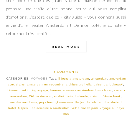
cher pour ce que c’est, tandis que la maison d’Anne Frank
propose une visite d’une bonne heure qui vous remplira
d’emotions. J’espère que ce « city guide » vous donnera aussi
envie d’aller visiter Amsterdam ! De mon côté, je compte y
retourner très bientôt !
READ MORE
6 COMMENTS
CATEGORIES:
VOYAGES
Tags:
5 jours a amsterdam
,
amsterdam
,
amsterdam
avec thalys
,
amsterdam en novembre
,
architecture hollandaise
,
bar bukowski
,
bloemenmarkt
,
blog voyage
,
bonnes adresses amsterdam
,
brunch cau
,
canaux
amsterdam
,
CAU restaurant
,
elodieinparis
,
hollande
,
maison d'Anne frank
,
marché aux fleurs
,
pays bas
,
rijksmuseum
,
thalys
,
the kitchen
,
the student
hotel
,
tulipes
,
une semaine a amsterdam
,
velos
,
vondelpark
,
voyage au pays
bas