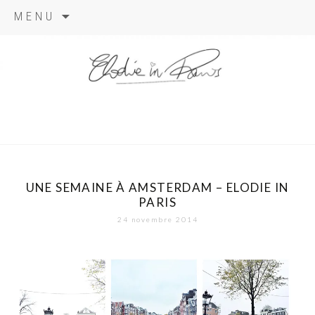
Aller
MENU
au
contenu
elodie in
paris
UNE SEMAINE À AMSTERDAM – ELODIE IN
PARIS
24 novembre 2014