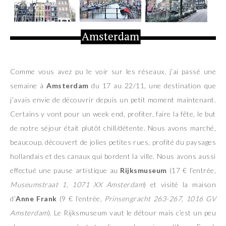
Comme vous avez pu le voir sur les réseaux, j’ai passé une
semaine à
Amsterdam
du 17 au 22/11, une destination que
j’avais envie de découvrir depuis un petit moment maintenant.
Certains y vont pour un week end, profiter, faire la fête, le but
de notre séjour était plutôt chill/détente. Nous avons marché,
beaucoup, découvert de jolies petites rues, profité du paysages
hollandais et des canaux qui bordent la ville. Nous avons aussi
effectué une pause artistique au
Rijksmuseum
(17 € l’entrée,
Museumstraat 1, 1071 XX Amsterdam
) et visité la maison
d’
Anne Frank
(9 € l’entrée,
Prinsengracht 263-267, 1016 GV
Amsterdam
). Le Rijksmuseum vaut le détour mais c’est un peu