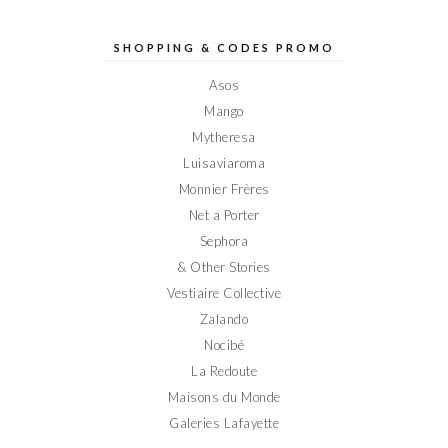
de
de
de
de
de
Elodieinparis
Elodieinparis
Elodieinparis
Elodieinparis
Elodieinparis
sur
sur
sur
sur
sur
SHOPPING & CODES PROMO
Facebook
Twitter
Instagram
Pinterest
YouTube
Asos
Mango
Mytheresa
Luisaviaroma
Monnier Frères
Net a Porter
Sephora
& Other Stories
Vestiaire Collective
Zalando
Nocibé
La Redoute
Maisons du Monde
Galeries Lafayette