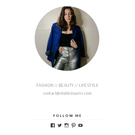
FASHION // BEAUTY // LIFESTYLE
contact@elodieinparis.com
FOLLOW ME
Voir
Voir
Voir
Voir
Voir
le
le
le
le
le
profil
profil
profil
profil
profil