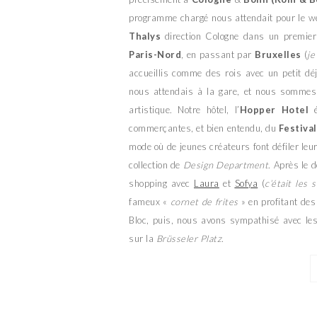
programme chargé nous attendait pour le w
Thalys
direction Cologne dans un premier
Paris-Nord
, en passant par
Bruxelles
(
je
accueillis comme des rois avec un petit déj
nous attendais à la gare, et nous sommes p
artistique. Notre hôtel, l’
Hopper Hotel
é
commerçantes, et bien entendu, du
Festival
mode où de jeunes créateurs font défiler leur
collection de
Design Department
. Après le 
shopping avec
Laura
et
Sofya
(
c’était les
fameux «
cornet de frites
» en profitant de
Bloc, puis, nous avons sympathisé avec le
sur la
Brüsseler Platz
.