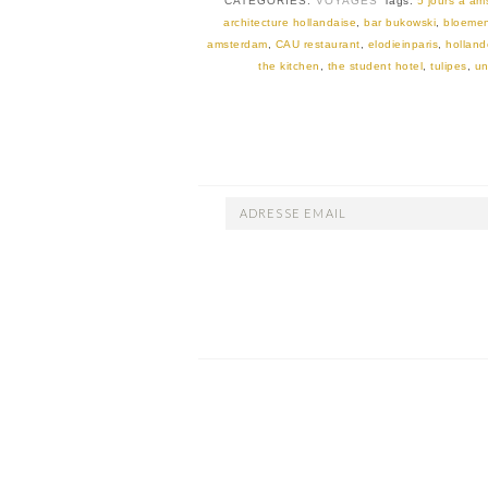
CATEGORIES:
VOYAGES
Tags:
5 jours a a
architecture hollandaise
,
bar bukowski
,
bloeme
amsterdam
,
CAU restaurant
,
elodieinparis
,
holland
the kitchen
,
the student hotel
,
tulipes
,
un
ADRESSE
EMAIL