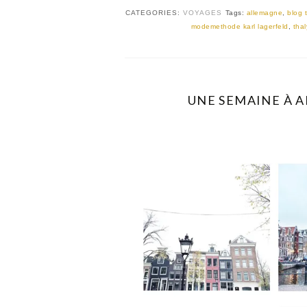
CATEGORIES:
VOYAGES
Tags:
allemagne
,
blog t
modemethode karl lagerfeld
,
thal
UNE SEMAINE À A