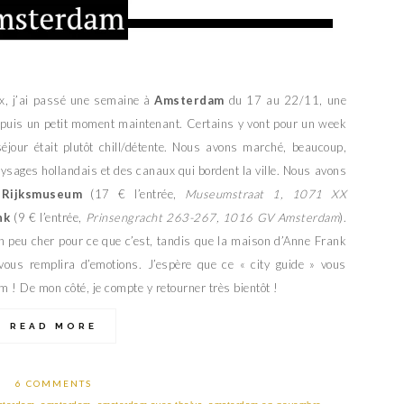
x, j’ai passé une semaine à
Amsterdam
du 17 au 22/11, une
depuis un petit moment maintenant. Certains y vont pour un week
e séjour était plutôt chill/détente. Nous avons marché, beaucoup,
paysages hollandais et des canaux qui bordent la ville. Nous avons
u
Rijksmuseum
(17 € l’entrée,
Museumstraat 1, 1071 XX
nk
(9 € l’entrée,
Prinsengracht 263-267, 1016 GV Amsterdam
).
n peu cher pour ce que c’est, tandis que la maison d’Anne Frank
vous remplira d’emotions. J’espère que ce « city guide » vous
m ! De mon côté, je compte y retourner très bientôt !
READ MORE
6 COMMENTS