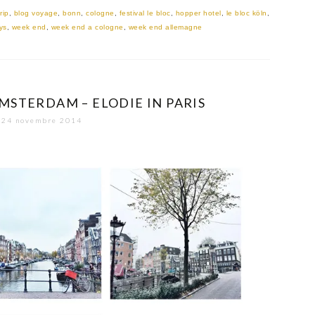
rip
,
blog voyage
,
bonn
,
cologne
,
festival le bloc
,
hopper hotel
,
le bloc köln
,
ys
,
week end
,
week end a cologne
,
week end allemagne
MSTERDAM – ELODIE IN PARIS
24 novembre 2014