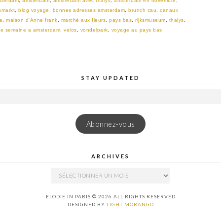
msterdam
,
amsterdam
,
amsterdam avec thalys
,
amsterdam en novembre
,
nmarkt
,
blog voyage
,
bonnes adresses amsterdam
,
brunch cau
,
canaux
e
,
maison d'Anne frank
,
marché aux fleurs
,
pays bas
,
rijksmuseum
,
thalys
,
e semaine a amsterdam
,
velos
,
vondelpark
,
voyage au pays bas
STAY UPDATED
Abonnez-vous
ARCHIVES
ARCHIVES
ELODIE IN PARIS © 2026 ALL RIGHTS RESERVED
DESIGNED BY
LIGHT MORANGO