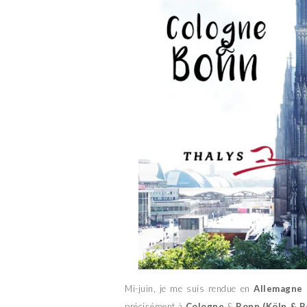
Mi-juin, je me suis rendue en
Allemagne
précisément à
Cologne
&
Bonn (Köln & B