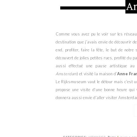
Comme vous avez pu le voir sur les réseau
destination que j’avais envie de découvrir 
end, profiter, faire la fête, le but de notr
découvert de jolies petites rues, profité du 
aussi effectué une pause artistique a
Amsterdam
) et visité la maison d’
Anne Fra
Le Rijksmuseum vaut le détour mais c’est u
propose une visite d’une bonne heure qui 
donnera aussi envie d’aller visiter Amsterda