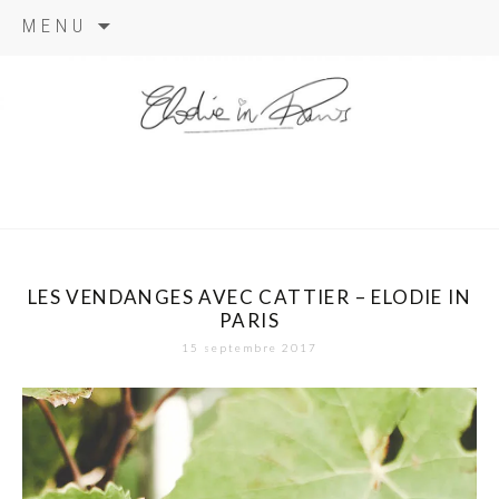
Aller
MENU
au
contenu
elodie in
paris
LES VENDANGES AVEC CATTIER – ELODIE IN
PARIS
15 septembre 2017