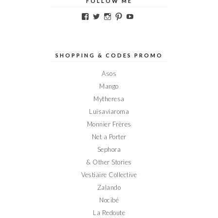
FOLLOW ME
Voir
Voir
Voir
Voir
Voir
le
le
le
le
le
profil
profil
profil
profil
profil
de
de
de
de
de
Elodieinparis
Elodieinparis
Elodieinparis
Elodieinparis
Elodieinparis
sur
sur
sur
sur
sur
SHOPPING & CODES PROMO
Facebook
Twitter
Instagram
Pinterest
YouTube
Asos
Mango
Mytheresa
Luisaviaroma
Monnier Frères
Net a Porter
Sephora
& Other Stories
Vestiaire Collective
Zalando
Nocibé
La Redoute