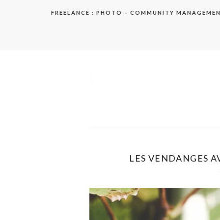
Aller
FREELANCE : PHOTO – COMMUNITY MANAGEME
au
contenu
elodie
LES VENDANGES AV