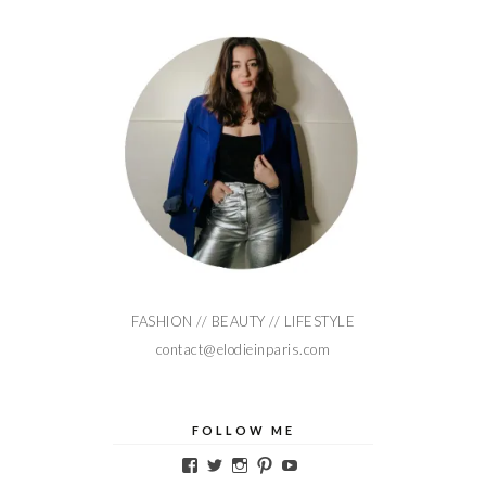
FASHION // BEAUTY // LIFESTYLE
contact@elodieinparis.com
FOLLOW ME
Voir
Voir
Voir
Voir
Voir
le
le
le
le
le