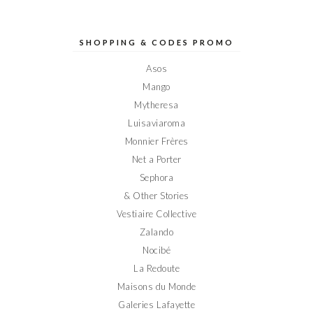
profil
profil
profil
profil
profil
de
de
de
de
de
Elodieinparis
Elodieinparis
Elodieinparis
Elodieinparis
Elodieinparis
sur
sur
sur
sur
sur
SHOPPING & CODES PROMO
Facebook
Twitter
Instagram
Pinterest
YouTube
Asos
Mango
Mytheresa
Luisaviaroma
Monnier Frères
Net a Porter
Sephora
& Other Stories
Vestiaire Collective
Zalando
Nocibé
La Redoute
Maisons du Monde
Galeries Lafayette