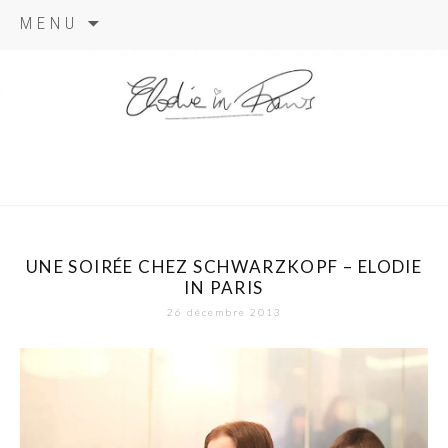
Aller
MENU
au
contenu
elodie in
paris
UNE SOIRÉE CHEZ SCHWARZKOPF – ELODIE
IN PARIS
26 décembre 2013