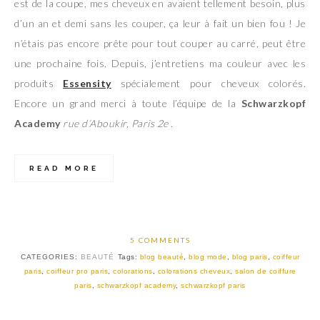
est de la coupe, mes cheveux en avaient tellement besoin, plus
d’un an et demi sans les couper, ça leur à fait un bien fou ! Je
n’étais pas encore prête pour tout couper au carré, peut être
une prochaine fois. Depuis, j’entretiens ma couleur avec les
produits
Essensity
spécialement pour cheveux colorés.
Encore un grand merci à toute l’équipe de la
Schwarzkopf
Academy
rue d’Aboukir, Paris 2e
.
READ MORE
5 COMMENTS
CATEGORIES:
BEAUTÉ
Tags:
blog beauté
,
blog mode
,
blog paris
,
coiffeur
paris
,
coiffeur pro paris
,
colorations
,
colorations cheveux
,
salon de coiffure
paris
,
schwarzkopf academy
,
schwarzkopf paris