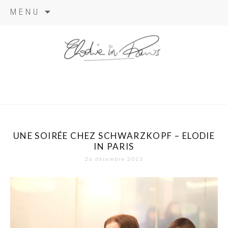
Aller
MENU
au
contenu
elodie in
paris
UNE SOIRÉE CHEZ SCHWARZKOPF – ELODIE
IN PARIS
26 décembre 2013