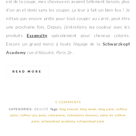
est de la coupe, mes cheveux en avaient tellement besoin, plus
d’un an et demi sans les couper, ça leur à fait un bien fou ! Je
n’étais pas encore prête pour tout couper au carré, peut être
une prochaine fois. Depuis, j’entretiens ma couleur avec les
produits
Essensity
spécialement pour cheveux colorés.
Encore un grand merci à toute l’équipe de la
Schwarzkopf
Academy
rue d’Aboukir, Paris 2e
.
READ MORE
5 COMMENTS
CATEGORIES:
BEAUTÉ
Tags:
blog beauté
,
blog mode
,
blog paris
,
coiffeur
paris
,
coiffeur pro paris
,
colorations
,
colorations cheveux
,
salon de coiffure
paris
,
schwarzkopf academy
,
schwarzkopf paris