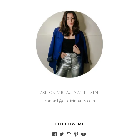
FASHION // BEAUTY // LIFESTYLE
contact@elodieinparis.com
FOLLOW ME
Voir
Voir
Voir
Voir
Voir
le
le
le
le
le