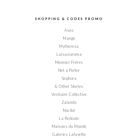
profil
profil
profil
profil
profil
de
de
de
de
de
Elodieinparis
Elodieinparis
Elodieinparis
Elodieinparis
Elodieinparis
sur
sur
sur
sur
sur
SHOPPING & CODES PROMO
Facebook
Twitter
Instagram
Pinterest
YouTube
Asos
Mango
Mytheresa
Luisaviaroma
Monnier Frères
Net a Porter
Sephora
& Other Stories
Vestiaire Collective
Zalando
Nocibé
La Redoute
Maisons du Monde
Galeries Lafayette