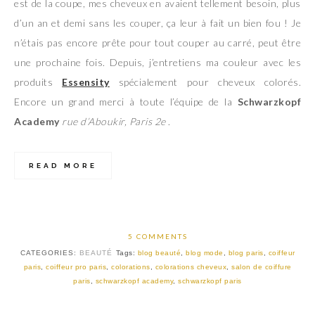
est de la coupe, mes cheveux en avaient tellement besoin, plus
d’un an et demi sans les couper, ça leur à fait un bien fou ! Je
n’étais pas encore prête pour tout couper au carré, peut être
une prochaine fois. Depuis, j’entretiens ma couleur avec les
produits
Essensity
spécialement pour cheveux colorés.
Encore un grand merci à toute l’équipe de la
Schwarzkopf
Academy
rue d’Aboukir, Paris 2e
.
READ MORE
5 COMMENTS
CATEGORIES:
BEAUTÉ
Tags:
blog beauté
,
blog mode
,
blog paris
,
coiffeur
paris
,
coiffeur pro paris
,
colorations
,
colorations cheveux
,
salon de coiffure
paris
,
schwarzkopf academy
,
schwarzkopf paris