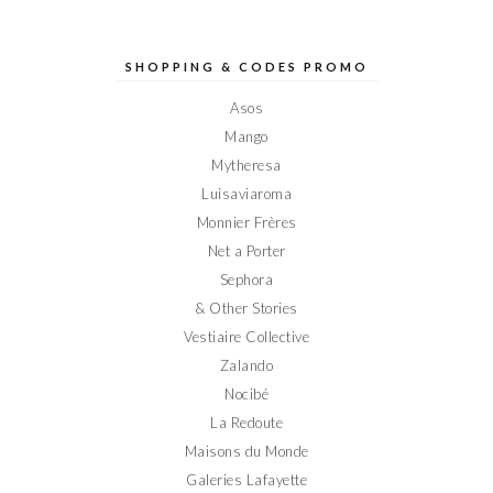
profil
profil
profil
profil
profil
de
de
de
de
de
Elodieinparis
Elodieinparis
Elodieinparis
Elodieinparis
Elodieinparis
sur
sur
sur
sur
sur
SHOPPING & CODES PROMO
Facebook
Twitter
Instagram
Pinterest
YouTube
Asos
Mango
Mytheresa
Luisaviaroma
Monnier Frères
Net a Porter
Sephora
& Other Stories
Vestiaire Collective
Zalando
Nocibé
La Redoute
Maisons du Monde
Galeries Lafayette