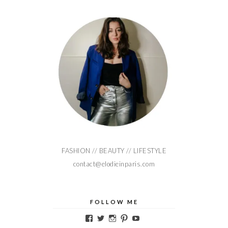
FASHION // BEAUTY // LIFESTYLE
contact@elodieinparis.com
FOLLOW ME
Voir
Voir
Voir
Voir
Voir
le
le
le
le
le