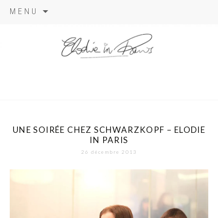
Aller
MENU
au
contenu
elodie in
paris
UNE SOIRÉE CHEZ SCHWARZKOPF – ELODIE
IN PARIS
26 décembre 2013