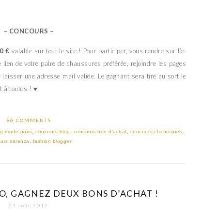
– CONCOURS –
0 €
valable sur tout le site ! Pour participer, vous rendre sur l’
e-
 lien de votre paire de chaussures préférée, rejoindre les pages
laisser une adresse mail valide. Le gagnant sera tiré au sort le
 à toutes ! ♥
96 COMMENTS
og mode paris
,
concours blog
,
concours bon d'achat
,
concours chaussures
,
urs sarenza
,
fashion blogger
O, GAGNEZ DEUX BONS D’ACHAT !
21 août 2012