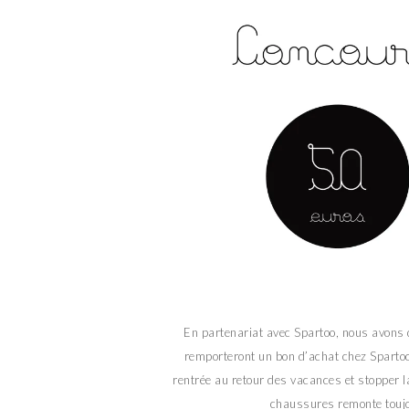
En partenariat avec Spartoo, nous avons d
remporteront un bon d’achat chez Spartoo,
rentrée au retour des vacances et stopper l
chaussures remonte toujo