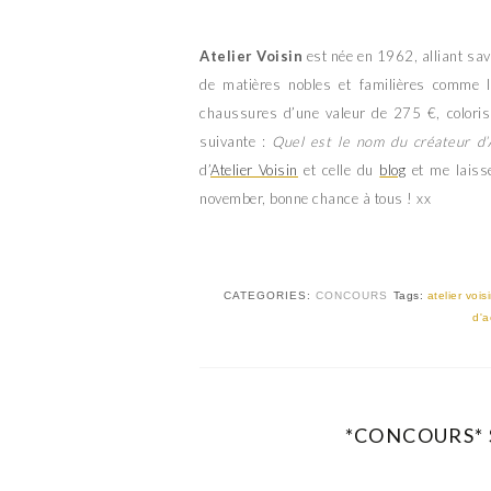
Atelier Voisin
est née en 1962, alliant savo
de matières nobles et familières comme l
chaussures d’une valeur de 275 €, coloris 
suivante :
Quel est le nom du créateur d’A
d’
Atelier Voisin
et celle du
blog
et me laisse
november, bonne chance à tous ! xx
CATEGORIES:
CONCOURS
Tags:
atelier vois
d'a
*CONCOURS* 