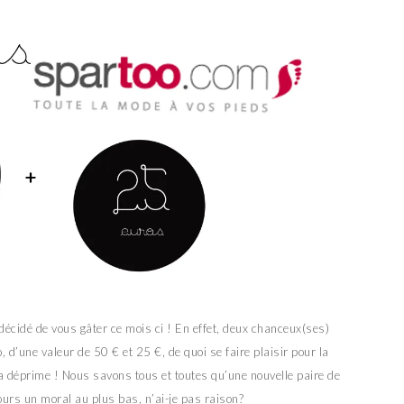
écidé de vous gâter ce mois ci ! En effet, deux chanceux(ses)
 d’une valeur de 50 € et 25 €, de quoi se faire plaisir pour la
a déprime ! Nous savons tous et toutes qu’une nouvelle paire de
urs un moral au plus bas, n’ai-je pas raison?