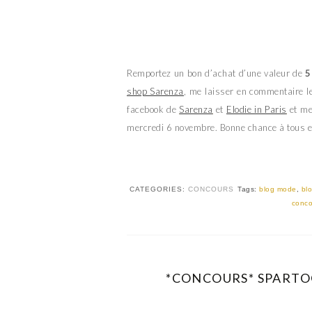
Remportez un bon d’achat d’une valeur de
5
shop Sarenza
, me laisser en commentaire le
facebook de
Sarenza
et
Elodie in Paris
et me 
mercredi 6 novembre. Bonne chance à tous et
CATEGORIES:
CONCOURS
Tags:
blog mode
,
bl
conco
*CONCOURS* SPARTO