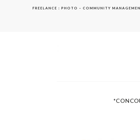
Aller
FREELANCE : PHOTO – COMMUNITY MANAGEME
au
contenu
elodie
*CONCOU