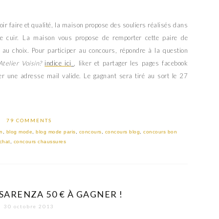
ir faire et qualité, la maison propose des souliers réalisés dans
e cuir. La maison vous propose de remporter cette paire de
au choix. Pour participer au concours, répondre à la question
telier Voisin?
indice ici
, liker et partager les pages facebook
r une adresse mail valide. Le gagnant sera tiré au sort le 27
79 COMMENTS
in
,
blog mode
,
blog mode paris
,
concours
,
concours blog
,
concours bon
chat
,
concours chaussures
SARENZA 50 € À GAGNER !
30 octobre 2013