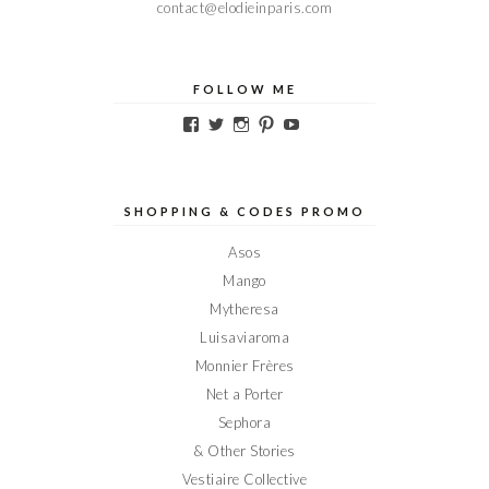
contact@elodieinparis.com
FOLLOW ME
Voir
Voir
Voir
Voir
Voir
le
le
le
le
le
profil
profil
profil
profil
profil
de
de
de
de
de
Elodieinparis
Elodieinparis
Elodieinparis
Elodieinparis
Elodieinparis
sur
sur
sur
sur
sur
SHOPPING & CODES PROMO
Facebook
Twitter
Instagram
Pinterest
YouTube
Asos
Mango
Mytheresa
Luisaviaroma
Monnier Frères
Net a Porter
Sephora
& Other Stories
Vestiaire Collective