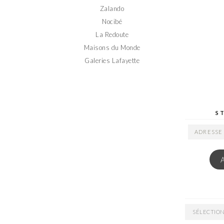
Zalando
Nocibé
La Redoute
Maisons du Monde
Galeries Lafayette
S
ADRESSE
EMAIL
ARCHIVES