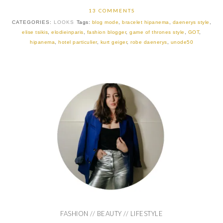
13 COMMENTS
CATEGORIES:
LOOKS
Tags:
blog mode
,
bracelet hipanema
,
daenerys style
,
elise tsikis
,
elodieinparis
,
fashion blogger
,
game of thrones style
,
GOT
,
hipanema
,
hotel particulier
,
kurt geiger
,
robe daenerys
,
unode50
FASHION // BEAUTY // LIFESTYLE