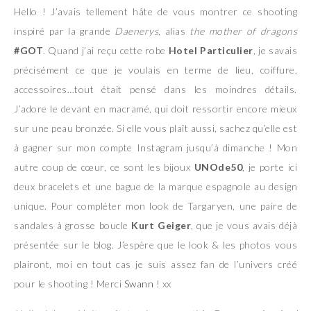
Hello ! J’avais tellement hâte de vous montrer ce shooting
inspiré par la grande
Daenerys
, alias
the mother of dragons
#GOT
. Quand j’ai reçu cette robe
Hotel Particulier
, je savais
précisément ce que je voulais en terme de lieu, coiffure,
accessoires…tout était pensé dans les moindres détails.
J’adore le devant en macramé, qui doit ressortir encore mieux
sur une peau bronzée. Si elle vous plaît aussi, sachez qu’elle est
à gagner sur mon compte Instagram jusqu’à dimanche ! Mon
autre coup de cœur, ce sont les bijoux
UNOde50
, je porte ici
deux bracelets et une bague de la marque espagnole au design
unique. Pour compléter mon look de Targaryen, une paire de
sandales à grosse boucle
Kurt Geiger
, que je vous avais déjà
présentée sur le blog. J’espère que le look & les photos vous
plairont, moi en tout cas je suis assez fan de l’univers créé
pour le shooting ! Merci
Swann
! xx