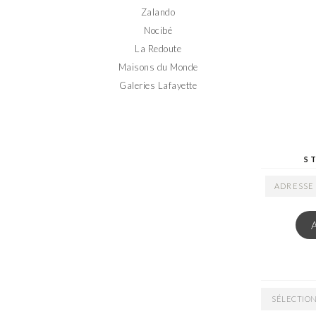
Zalando
Nocibé
La Redoute
Maisons du Monde
Galeries Lafayette
S
ADRESSE
EMAIL
ARCHIVES