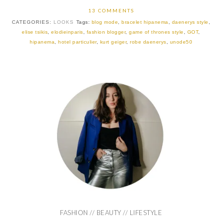
13 COMMENTS
CATEGORIES:
LOOKS
Tags:
blog mode
,
bracelet hipanema
,
daenerys style
,
elise tsikis
,
elodieinparis
,
fashion blogger
,
game of thrones style
,
GOT
,
hipanema
,
hotel particulier
,
kurt geiger
,
robe daenerys
,
unode50
FASHION // BEAUTY // LIFESTYLE