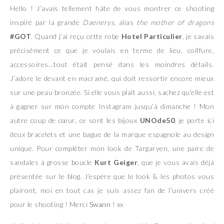
Hello ! J’avais tellement hâte de vous montrer ce shooting
inspiré par la grande
Daenerys
, alias
the mother of dragons
#GOT
. Quand j’ai reçu cette robe
Hotel Particulier
, je savais
précisément ce que je voulais en terme de lieu, coiffure,
accessoires…tout était pensé dans les moindres détails.
J’adore le devant en macramé, qui doit ressortir encore mieux
sur une peau bronzée. Si elle vous plaît aussi, sachez qu’elle est
à gagner sur mon compte Instagram jusqu’à dimanche ! Mon
autre coup de cœur, ce sont les bijoux
UNOde50
, je porte ici
deux bracelets et une bague de la marque espagnole au design
unique. Pour compléter mon look de Targaryen, une paire de
sandales à grosse boucle
Kurt Geiger
, que je vous avais déjà
présentée sur le blog. J’espère que le look & les photos vous
plairont, moi en tout cas je suis assez fan de l’univers créé
pour le shooting ! Merci
Swann
! xx