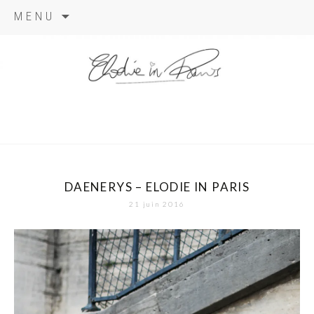
Aller
MENU
au
contenu
elodie in
paris
DAENERYS – ELODIE IN PARIS
21 juin 2016