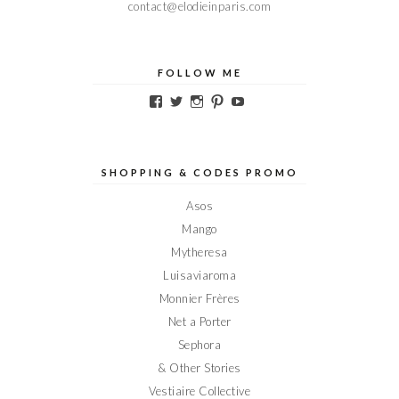
contact@elodieinparis.com
FOLLOW ME
Voir
Voir
Voir
Voir
Voir
le
le
le
le
le
profil
profil
profil
profil
profil
de
de
de
de
de
Elodieinparis
Elodieinparis
Elodieinparis
Elodieinparis
Elodieinparis
sur
sur
sur
sur
sur
SHOPPING & CODES PROMO
Facebook
Twitter
Instagram
Pinterest
YouTube
Asos
Mango
Mytheresa
Luisaviaroma
Monnier Frères
Net a Porter
Sephora
& Other Stories
Vestiaire Collective