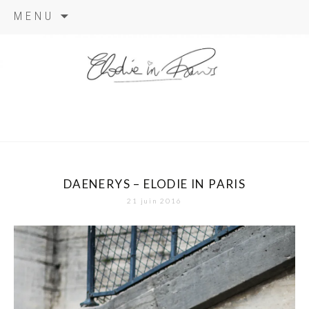
Aller
MENU
au
contenu
elodie in
paris
DAENERYS – ELODIE IN PARIS
21 juin 2016