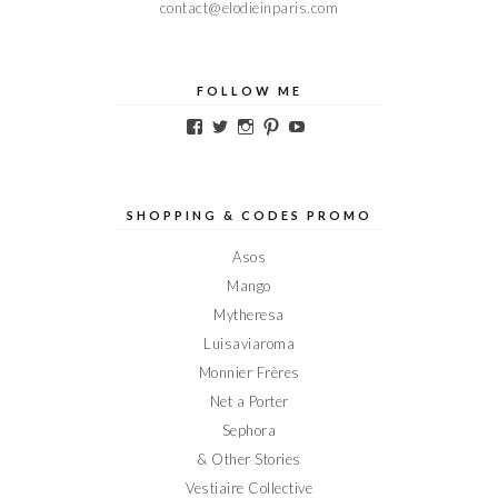
contact@elodieinparis.com
FOLLOW ME
Voir
Voir
Voir
Voir
Voir
le
le
le
le
le
profil
profil
profil
profil
profil
de
de
de
de
de
Elodieinparis
Elodieinparis
Elodieinparis
Elodieinparis
Elodieinparis
sur
sur
sur
sur
sur
SHOPPING & CODES PROMO
Facebook
Twitter
Instagram
Pinterest
YouTube
Asos
Mango
Mytheresa
Luisaviaroma
Monnier Frères
Net a Porter
Sephora
& Other Stories
Vestiaire Collective