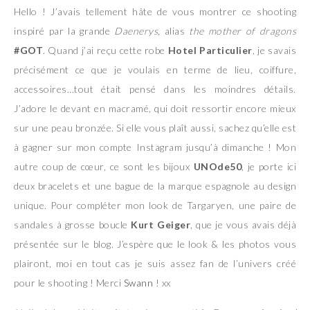
Hello ! J’avais tellement hâte de vous montrer ce shooting
inspiré par la grande
Daenerys
, alias
the mother of dragons
#GOT
. Quand j’ai reçu cette robe
Hotel Particulier
, je savais
précisément ce que je voulais en terme de lieu, coiffure,
accessoires…tout était pensé dans les moindres détails.
J’adore le devant en macramé, qui doit ressortir encore mieux
sur une peau bronzée. Si elle vous plaît aussi, sachez qu’elle est
à gagner sur mon compte Instagram jusqu’à dimanche ! Mon
autre coup de cœur, ce sont les bijoux
UNOde50
, je porte ici
deux bracelets et une bague de la marque espagnole au design
unique. Pour compléter mon look de Targaryen, une paire de
sandales à grosse boucle
Kurt Geiger
, que je vous avais déjà
présentée sur le blog. J’espère que le look & les photos vous
plairont, moi en tout cas je suis assez fan de l’univers créé
pour le shooting ! Merci
Swann
! xx