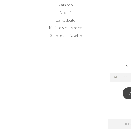
Zalando
Nocibé
La Redoute
Maisons du Monde
Galeries Lafayette
S
ADRESSE
EMAIL
ARCHIVES