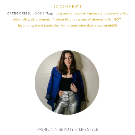
13 COMMENTS
CATEGORIES:
LOOKS
Tags:
blog mode
,
bracelet hipanema
,
daenerys style
,
elise tsikis
,
elodieinparis
,
fashion blogger
,
game of thrones style
,
GOT
,
hipanema
,
hotel particulier
,
kurt geiger
,
robe daenerys
,
unode50
FASHION // BEAUTY // LIFESTYLE