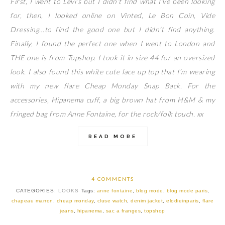
First, I went to Levi’s but I didn’t find what I’ve been looking
for, then, I looked online on Vinted, Le Bon Coin, Vide
Dressing…to find the good one but I didn’t find anything.
Finally, I found the perfect one when I went to London and
THE one is from Topshop. I took it in size 44 for an oversized
look. I also found this white cute lace up top that I’m wearing
with my new flare Cheap Monday Snap Back. For the
accessories, Hipanema cuff, a big brown hat from H&M & my
fringed bag from Anne Fontaine, for the rock/folk touch. xx
READ MORE
4 COMMENTS
CATEGORIES:
LOOKS
Tags:
anne fontaine
,
blog mode
,
blog mode paris
,
chapeau marron
,
cheap monday
,
cluse watch
,
denim jacket
,
elodieinparis
,
flare
jeans
,
hipanema
,
sac a franges
,
topshop