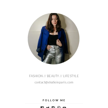
FASHION // BEAUTY // LIFESTYLE
contact@elodieinparis.com
FOLLOW ME
Voir
Voir
Voir
Voir
Voir