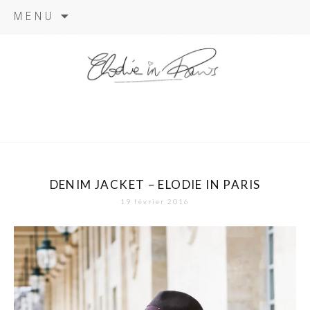
Aller
MENU
au
contenu
elodie in
paris
DENIM JACKET – ELODIE IN PARIS
19 février 2016