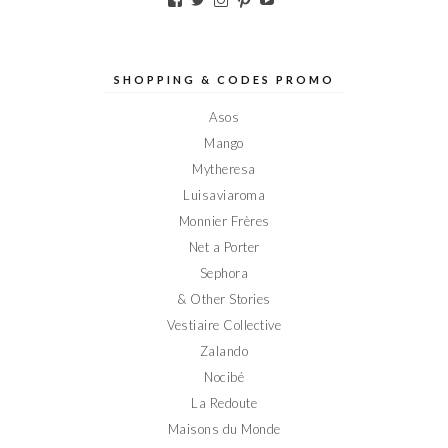
le
le
le
le
le
profil
profil
profil
profil
profil
de
de
de
de
de
Elodieinparis
Elodieinparis
Elodieinparis
Elodieinparis
Elodieinparis
sur
sur
sur
sur
sur
SHOPPING & CODES PROMO
Facebook
Twitter
Instagram
Pinterest
YouTube
Asos
Mango
Mytheresa
Luisaviaroma
Monnier Frères
Net a Porter
Sephora
& Other Stories
Vestiaire Collective
Zalando
Nocibé
La Redoute
Maisons du Monde