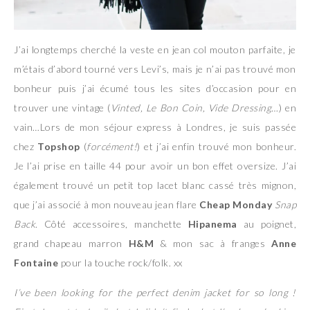
J’ai longtemps cherché la veste en jean col mouton parfaite, je
m’étais d’abord tourné vers Levi’s, mais je n’ai pas trouvé mon
bonheur puis j’ai écumé tous les sites d’occasion pour en
trouver une vintage (
Vinted, Le Bon Coin, Vide Dressing…
) en
vain…Lors de mon séjour express à Londres, je suis passée
chez
Topshop
(
forcément!
) et j’ai enfin trouvé mon bonheur.
Je l’ai prise en taille 44 pour avoir un bon effet oversize. J’ai
également trouvé un petit top lacet blanc cassé très mignon,
que j’ai associé à mon nouveau jean flare
Cheap Monday
Snap
Back
. Côté accessoires, manchette
Hipanema
au poignet,
grand chapeau marron
H&M
& mon sac à franges
Anne
Fontaine
pour la touche rock/folk. xx
I’ve been looking for the perfect denim jacket for so long !