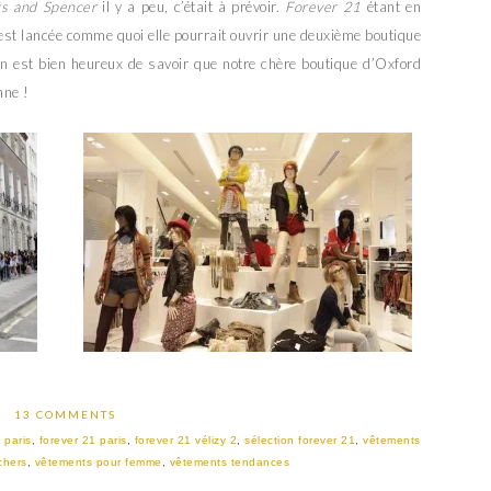
s and Spencer
il y a peu, c’était à prévoir.
Forever 21
étant en
st lancée comme quoi elle pourrait ouvrir une deuxième boutique
 on est bien heureux de savoir que notre chère boutique d’Oxford
nne !
13 COMMENTS
 paris
,
forever 21 paris
,
forever 21 vélizy 2
,
sélection forever 21
,
vêtements
chers
,
vêtements pour femme
,
vêtements tendances