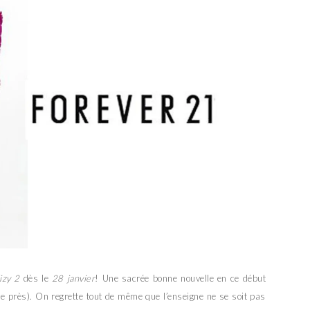
izy 2
dès le
28 janvier
! Une sacrée bonne nouvelle en ce début
 près). On regrette tout de même que l’enseigne ne se soit pas