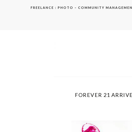
Aller
FREELANCE : PHOTO – COMMUNITY MANAGEME
au
contenu
elodie
FOREVER 21 ARRIVE 