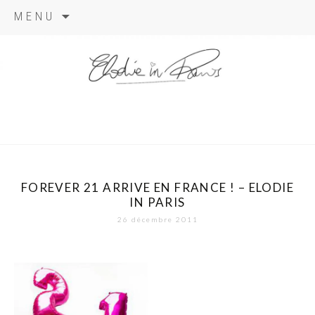
Aller
MENU
au
contenu
elodie in
paris
FOREVER 21 ARRIVE EN FRANCE ! – ELODIE
IN PARIS
26 décembre 2011