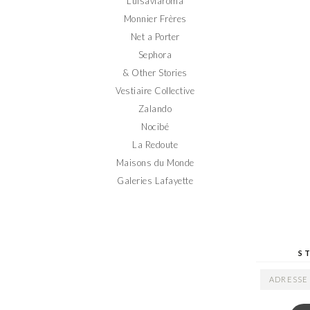
Luisaviaroma
Monnier Frères
Net a Porter
Sephora
& Other Stories
Vestiaire Collective
Zalando
Nocibé
La Redoute
Maisons du Monde
Galeries Lafayette
S
ADRESSE
EMAIL